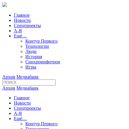
Главное
Новости
Спецпроекты
А-Я
Ещё…
Контур Первого
Технологии
Люди
История
Синхроинфотрон
Игры
Архив
Медиабанк
Архив
Медиабанк
Главное
Новости
Спецпроекты
А-Я
Ещё…
Контур Первого
Технологии