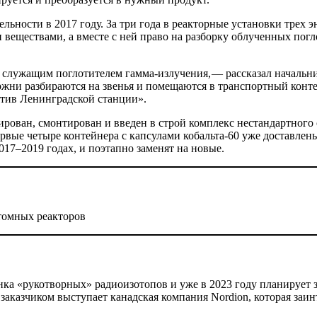
льности в 2017 году. За три года в реакторные установки трех 
веществами, а вместе с ней право на разборку облученных погл
 служащим поглотителем гамма-излучения, — рассказал началь
жни разбираются на звенья и помещаются в транспортный конте
тив Ленинградской станции».
ован, смонтирован и введен в строй комплекс нестандартного 
ервые четыре контейнера с капсулами кобальта‑60 уже доставлен
017–2019 годах, и поэтапно заменят на новые.
томных реакторов
ка «рукотворных» радиоизотопов и уже в 2023 году планирует з
аказчиком выступает канадская компания Nordion, которая заин