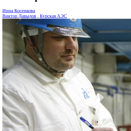
Инна Косенкова
Виктор Давыдов
,
Курская АЭС