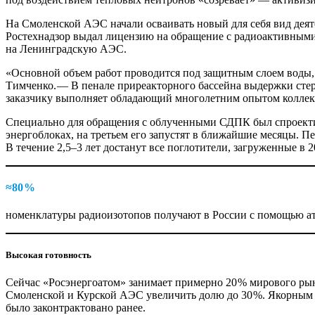
На Смоленской АЭС начали осваивать новый для себя вид деяте
Ростехнадзор выдал лицензию на обращение с радиоактивными 
на Ленинградскую АЭС.
«Основной объем работ проводится под защитным слоем воды,
Тимченко. — В пенале приреакторного бассейна выдержки стер
заказчику выполняет обладающий многолетним опытом коллек
Специально для обращения с облученными СДПК был спроектир
энергоблоках, на третьем его запустят в ближайшие месяцы. П
В течение 2,5–3 лет достанут все поглотители, загруженные в 2
≈80 %
номенклатуры радиоизотопов получают в России с помощью а
Высокая готовность
Сейчас «Росэнергоатом» занимает примерно 20 % мирового рын
Смоленской и Курской АЭС увеличить долю до 30 %. Якорным з
было законтрактовано ранее.