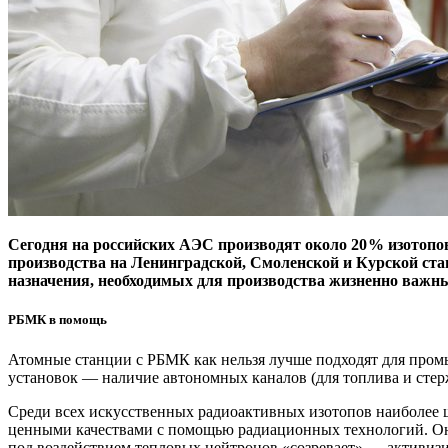
Сегодня на российских АЭС производят около 20 % изотопов
производства на Ленинградской, Смоленской и Курской стан
назначения, необходимых для производства жизненно важн
РБМК в помощь
Атомные станции с РБМК как нельзя лучше подходят для промыш
установок — наличие автономных каналов (для топлива и сте
Среди всех искусственных радиоактивных изотопов наиболее ши
ценными качествами с помощью радиационных технологий. Они
под воздействием тепловых нейтронов «созревает» — активизи