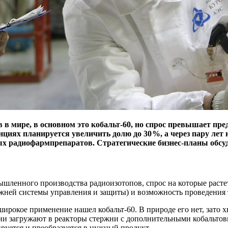
 в мире, в основном это кобальт‑60, но спрос превышает пре
циях планируется увеличить долю до 30 %, а через пару лет 
ых радиофармпрепаратов. Стратегические бизнес-планы обс
ленного производства радиоизотопов, спрос на которые растет 
ржней системы управления и защиты) и возможность проведения
рокое применение нашел кобальт‑60. В природе его нет, зато х
 загружают в реакторы стержни с дополнительными кобальтовы
руется и преобразуется в нужный продукт.