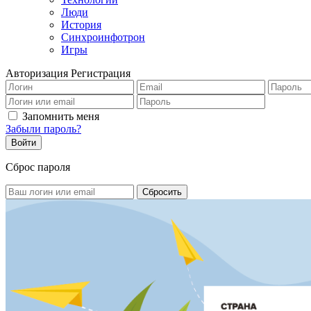
Люди
История
Синхроинфотрон
Игры
Авторизация
Регистрация
Запомнить меня
Забыли пароль?
Сброс пароля