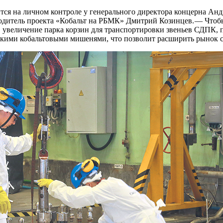
тся на личном контроле у генерального директора концерна Анд
одитель проекта «Кобальт на РБМК» Дмитрий Козинцев. — Чтобы
, увеличение парка корзин для транспортировки звеньев СДПК
скими кобальтовыми мишенями, что позволит расширить рынок сб