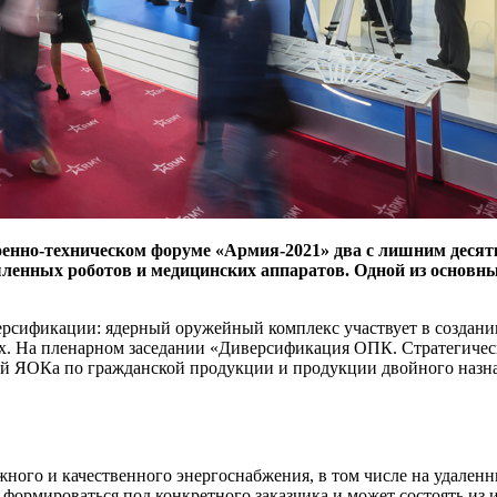
нно-техническом форуме «Армия-2021» два с лишним десятк
енных роботов и медицинских аппаратов. Одной из основны
ерсификации: ядерный оружейный комплекс участвует в создани
х. На пленарном заседании «Диверсификация ОПК. Стратегическ
тий ЯОКа по гражданской продукции и продукции двойного назн
жного и качественного энергоснабжения, в том числе на удале
формироваться под конкретного заказчика и может состоять из 