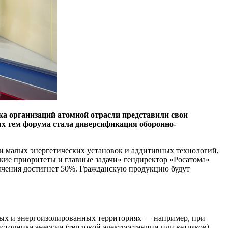
а организаций атомной отрасли представили свои
х тем форума стала диверсификация оборонно-
и малых энергетических установок и аддитивных технологий,
ие приоритеты и главные задачи» гендиректор «Росатома»
ачения достигнет 50%. Гражданскую продукцию будут
нных и энергоизолированных территориях — например, при
источника энергии (тепловой электростанции или ветряков),