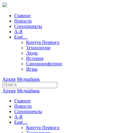
Главное
Новости
Спецпроекты
А-Я
Ещё…
Контур Первого
Технологии
Люди
История
Синхроинфотрон
Игры
Архив
Медиабанк
Архив
Медиабанк
Главное
Новости
Спецпроекты
А-Я
Ещё…
Контур Первого
Технологии