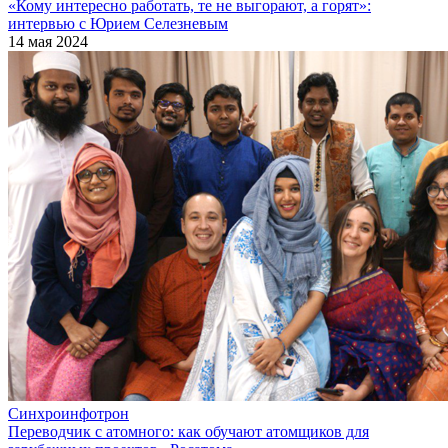
«Кому интересно работать, те не выгорают, а горят»:
интервью с Юрием Селезневым
14 мая 2024
Синхроинфотрон
Переводчик с атомного: как обучают атомщиков для