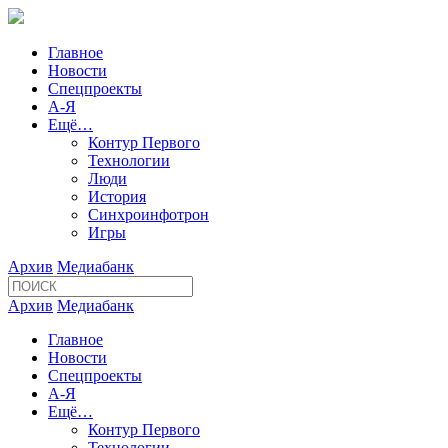
Главное
Новости
Спецпроекты
А-Я
Ещё…
Контур Первого
Технологии
Люди
История
Синхроинфотрон
Игры
Архив
Медиабанк
Архив
Медиабанк
Главное
Новости
Спецпроекты
А-Я
Ещё…
Контур Первого
Технологии