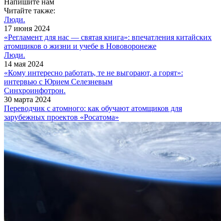
Напишите нам
Читайте также:
Люди.
17 июня 2024
«Регламент для нас — святая книга»: впечатления китайских
атомщиков о жизни и учебе в Нововоронеже
Люди.
14 мая 2024
«Кому интересно работать, те не выгорают, а горят»:
интервью с Юрием Селезневым
Синхроинфотрон.
30 марта 2024
Переводчик с атомного: как обучают атомщиков для
зарубежных проектов «Росатома»