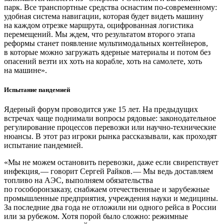
парк. Все транспортные средства оснастим по-современному:
удобная система навигации, которая будет видеть машину
на каждом отрезке маршрута, оцифрованная логистика
перемещений. Мы ждем, что результатом второго этапа
реформы станет появление мультимодальных контейнеров,
в которые можно загружать ядерные материалы и потом без
опасений везти их хоть на корабле, хоть на самолете, хоть
на машине».
Испытание пандемией
Ядерный форум проводится уже 15 лет. На предыдущих
встречах чаще поднимали вопросы рядовые: законодательное
регулирование процессов перевозки или научно-­технические
нюансы. В этот раз игроки рынка рассказывали, как проходят
испытание пандемией.
«Мы не можем остановить перевозки, даже если свирепствует
инфекция, — ​говорит Сергей Райков. — ​Мы ведь доставляем
топливо на АЭС, выполняем обязательства
по гособоронзаказу, снабжаем отечественные и зарубежные
промышленные предприятия, учреждения науки и медицины.
За последние два года не отложили ни одного рейса в России
или за рубежом. Хотя порой было сложно: режимные