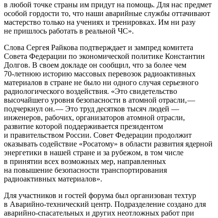
в любой точке страны им придут на помощь. Для нас предмет
особой гордости то, что наши аварийные службы оттачивают
мастерство только на учениях и тренировках. Им ни разу
не пришлось работать в реальной ЧС».
Слова Сергея Райкова подтверждает и зампред комитета
Совета Федерации по экономической политике Константин
Долгов. В своем докладе он сообщил, что за более чем
70‑летнюю историю массовых перевозок радиоактивных
материалов в стране не было ни одного случая серьезного
радиологического воздействия. «Это свидетельство
высочайшего уровня безопасности в атомной отрасли, — ​
подчеркнул он. — ​Это труд десятков тысяч людей — ​
инженеров, рабочих, организаторов атомной отрасли,
развитие которой поддерживается президентом
и правительством России. Совет Федерации продолжит
оказывать содействие «Росатому» в области развития ядерной
энергетики в нашей стране и за рубежом, в том числе
в принятии всех возможных мер, направленных
на повышение безопасности транспортирования
радиоактивных материалов».
Для участников и гостей форума был организован техтур
в Аварийно-технический центр. Подразделение создано для
аварийно-спасательных и других неотложных работ при