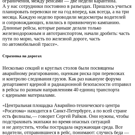
ограничения, между рейсами — ​две недели карантина.
А у нас сотрудники постоянно в разъездах. Пришлось учиться
планировать перевозки не на год вперед, как всегда, а на три
месяца. Каждую неделю проводили медосмотры водителей
и сопровождающих, влились в прививочную кампанию.
Длинные рейсы, которые раньше делали только
железнодорожным и автотранспортом, начали дробить: часть
пути по морю, часть по железной дороге, часть
по автомобильной трассе».
Страховка на дорогах
Несколько секций и круглых столов были посвящены
аварийному реагированию, оценкам риска при перевозках
и контролю следования грузов. Как раз накануне форума
департамент ядерной и радиационной безопасности отправил
в рейсы по разным направлениям 40 единиц транспорта
с ядерными материалами.
«Центральная площадка Аварийно-технического центра
«Росатома» находится в Санкт-­Петербурге, а по всей стране
есть филиалы, — ​говорит Сергей Райков. Они нужны, чтобы
подстраховать экипажи во время опасных ситуаций
и не допустить, чтобы пострадала окружающая среда. Все
водители, отправившиеся в рейс, понимают: случись беда — ​