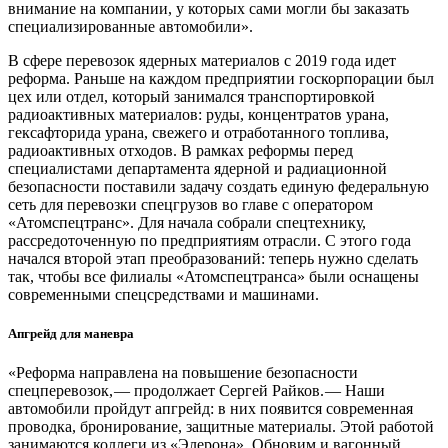
внимание на компании, у которых сами могли бы заказать
специализированные автомобили».
В сфере перевозок ядерных материалов с 2019 года идет
реформа. Раньше на каждом предприятии госкорпорации был
цех или отдел, который занимался транспортировкой
радиоактивных материалов: руды, концентратов урана,
гексафторида урана, свежего и отработанного топлива,
радиоактивных отходов. В рамках реформы перед
специалистами департамента ядерной и радиационной
безопасности поставили задачу создать единую федеральную
сеть для перевозки спецгрузов во главе с оператором
«Атомспецтранс». Для начала собрали спецтехнику,
рассредоточенную по предприятиям отрасли. С этого года
начался второй этап преобразований: теперь нужно сделать
так, чтобы все филиалы «Атомспецтранса» были оснащены
современными спецсредствами и машинами.
Апгрейд для маневра
«Реформа направлена на повышение безопасности
спецперевозок, — ​продолжает Сергей Райков. — ​Наши
автомобили пройдут апгрейд: в них появится современная
проводка, бронирование, защитные материалы. Этой работой
занимаются коллеги из «Элерона». Обновим и вагонный