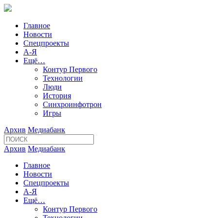
Главное
Новости
Спецпроекты
А-Я
Ещё…
Контур Первого
Технологии
Люди
История
Синхроинфотрон
Игры
Архив
Медиабанк
Архив
Медиабанк
Главное
Новости
Спецпроекты
А-Я
Ещё…
Контур Первого
Технологии