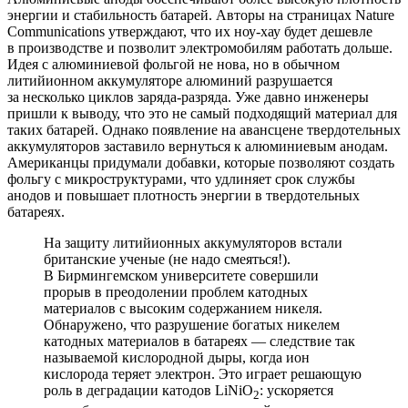
энергии и стабильность батарей. Авторы на страницах Nature
Communications утверждают, что их ноу-хау будет дешевле
в производстве и позволит электромобилям работать дольше.
Идея с алюминиевой фольгой не нова, но в обычном
литийионном аккумуляторе алюминий разрушается
за несколько циклов заряда-разряда. Уже давно инженеры
пришли к выводу, что это не самый подходящий материал для
таких батарей. Однако появление на авансцене твердотельных
аккумуляторов заставило вернуться к алюминиевым анодам.
Американцы придумали добавки, которые позволяют создать
фольгу с микроструктурами, что удлиняет срок службы
анодов и повышает плотность энергии в твердотельных
батареях.
На защиту литийионных аккумуляторов встали
британские ученые (не надо смеяться!).
В Бирмингемском университете совершили
прорыв в преодолении проблем катодных
материалов с высоким содержанием никеля.
Обнаружено, что разрушение богатых никелем
катодных материалов в батареях — ​следствие так
называемой кислородной дыры, когда ион
кислорода теряет электрон. Это играет решающую
роль в деградации катодов LiNiO
: ускоряется
2