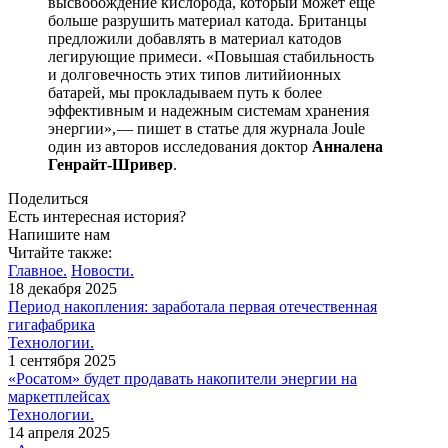
высвобождение кислорода, который может еще
больше разрушить материал катода. Британцы
предложили добавлять в материал катодов
легирующие примеси. «Повышая стабильность
и долговечность этих типов литийионных
батарей, мы прокладываем путь к более
эффективным и надежным системам хранения
энергии», — ​пишет в статье для журнала Joule
один из авторов исследования доктор
Анналена
Генрайт-Шривер
.
Поделиться
Есть интересная история?
Напишите нам
Читайте также:
Главное.
Новости.
18 декабря 2025
Период накопления: заработала первая отечественная
гигафабрика
Технологии.
1 сентября 2025
«Росатом» будет продавать накопители энергии на
маркетплейсах
Технологии.
14 апреля 2025