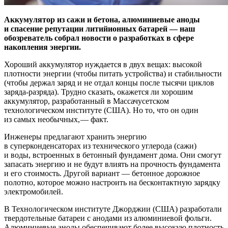
Аккумулятор из сажи и бетона, алюминиевые аноды
и спасение репутации литийионных батарей — ​наш
обозреватель собрал новости о разработках в cфере
накопления энергии.
Хороший аккумулятор нуждается в двух вещах: высокой
плотности энергии (чтобы питать устройства) и стабильности
(чтобы держал заряд и не отдал концы после тысячи циклов
заряда-разряда). Трудно сказать, окажется ли хорошим
аккумулятор, разработанный в Массачусетском
технологическом институте (США). Но то, что он один
из самых необычных, — ​факт.
Инженеры предлагают хранить энергию
в суперконденсаторах из технического углерода (сажи)
и воды, встроенных в бетонный фундамент дома. Они смогут
запасать энергию и не будут влиять на прочность фундамента
и его стоимость. Другой вариант — ​бетонное дорожное
полотно, которое можно настроить на бесконтактную зарядку
электромобилей.
В Технологическом институте Джорджии (США) разработали
твердотельные батареи с анодами из алюминиевой фольги.
Алюминиевые аноды обеспечивают более высокую плотность