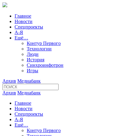
Главное
Новости
Спецпроекты
А-Я
Ещё…
Контур Первого
Технологии
Люди
История
Синхроинфотрон
Игры
Архив
Медиабанк
Архив
Медиабанк
Главное
Новости
Спецпроекты
А-Я
Ещё…
Контур Первого
Технологии