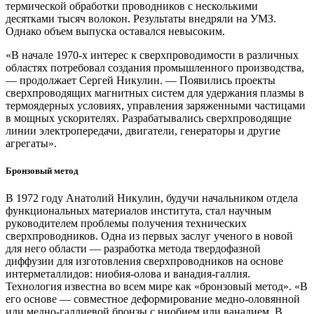
термической обработки проводников с несколькими
десятками тысяч волокон. Результаты внедряли на УМЗ.
Однако объем выпуска оставался невысоким.
«В начале 1970‑х интерес к сверхпроводимости в различных
областях потребовал создания промышленного производства,
— продолжает Сергей Никулин. — Появились проекты
сверхпроводящих магнитных систем для удержания плазмы в
термоядерных условиях, управления заряженными частицами
в мощных ускорителях. Разрабатывались сверхпроводящие
линии электропередачи, двигатели, генераторы и другие
агрегаты».
Бронзовый метод
В 1972 году Анатолий Никулин, будучи начальником отдела
функциональных материалов института, стал научным
руководителем проблемы получения технических
сверхпроводников. Одна из первых заслуг ученого в новой
для него области — разработка метода твердофазной
диффузии для изготовления сверхпроводников на основе
интерметаллидов: ниобия-олова и ванадия-галлия.
Технология известна во всем мире как «бронзовый метод». «В
его основе — совместное деформирование медно-оловянной
или медно-галлиевой бронзы с ниобием или ванадием. В