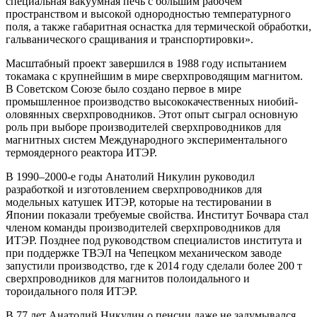
специальная вакуумная печь с большим рабочем
пространством и высокой однородностью температурного
поля, а также габаритная оснастка для термической обработки,
гальванического сращивания и транспортировки».
Масштабный проект завершился в 1988 году испытанием
токамака с крупнейшим в мире сверхпроводящим магнитом.
В Советском Союзе было создано первое в мире
промышленное производство высококачественных ниобий-
оловянных сверхпроводников. Этот опыт сыграл основную
роль при выборе производителей сверхпроводников для
магнитных систем Международного экспериментального
термоядерного реактора ИТЭР.
В 1990–2000‑е годы Анатолий Никулин руководил
разработкой и изготовлением сверхпроводников для
модельных катушек ИТЭР, которые на тестировании в
Японии показали требуемые свойства. Институт Бочвара стал
членом команды производителей сверхпроводников для
ИТЭР. Позднее под руководством специалистов института и
при поддержке ТВЭЛ на Чепецком механическом заводе
запустили производство, где к 2014 году сделали более 200 т
сверхпроводников для магнитов полоидального и
тороидального поля ИТЭР.
В 77 лет Анатолий Никулин о пенсии даже не задумывался.