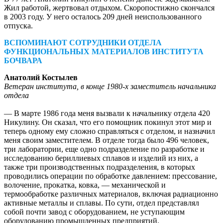
Жил работой, жертвовал отдыхом. Скоропостижно скончался
в 2003 году. У него осталось 209 дней неиспользованного
отпуска.
ВСПОМИНАЮТ СОТРУДНИКИ ОТДЕЛА
ФУНКЦИОНАЛЬНЫХ МАТЕРИАЛОВ ИНСТИТУТА
БОЧВАРА
Анатолий Костылев
Ветеран института, в конце 1980‑х заместитель начальника
отдела
— В марте 1986 года меня вызвали к начальнику отдела 420
Никулину. Он сказал, что его помощник покинул этот мир и
теперь одному ему сложно справляться с отделом, и назначил
меня своим заместителем. В отделе тогда было 496 человек,
три лаборатории, еще одно подразделение по разработке и
исследованию бериллиевых сплавов и изделий из них, а
также три производственных подразделения, в которых
проводились операции по обработке давлением: прессование,
волочение, прокатка, ковка, — механической и
термообработке различных материалов, включая радиационно
активные металлы и сплавы. По сути, отдел представлял
собой почти завод с оборудованием, не уступающим
оборудованию промышленных предприятий.