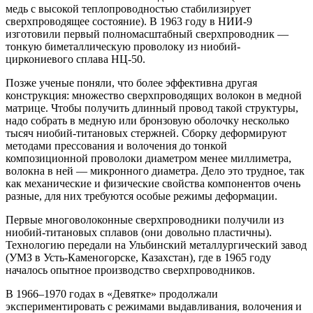
медь с высокой теплопроводностью стабилизирует
сверхпроводящее состояние). В 1963 году в НИИ‑9
изготовили первый полномасштабный сверхпроводник —
тонкую биметаллическую проволоку из ниобий-
циркониевого сплава НЦ‑50.
Позже ученые поняли, что более эффективна другая
конструкция: множество сверхпроводящих волокон в медной
матрице. Чтобы получить длинный провод такой структуры,
надо собрать в медную или бронзовую оболочку несколько
тысяч ниобий-титановых стержней. Сборку деформируют
методами прессования и волочения до тонкой
композиционной проволоки диаметром менее миллиметра,
волокна в ней — микронного диаметра. Дело это трудное, так
как механические и физические свойства компонентов очень
разные, для них требуются особые режимы деформации.
Первые многоволоконные сверхпроводники получили из
ниобий-титановых сплавов (они довольно пластичны).
Технологию передали на Ульбинский металлургический завод
(УМЗ в Усть-Каменогорске, Казахстан), где в 1965 году
началось опытное производство сверхпроводников.
В 1966–1970 годах в «Девятке» продолжали
экспериментировать с режимами выдавливания, волочения и