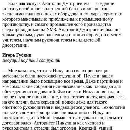
— Большая заслуга Анатолия Дмитриевича — создание
институтской производственной базы в виде опытно-
экспериментального цеха с оборудованием, характеристики
которого максимально приближены к промышленному
производству, и самого промышленного производства
сверхпроводников на УМЗ. Анатолий Дмитриевич был не
только ученым, руководителем и организатором, но и моим
учителем, научным руководителем кандидатской
диссертации.
Игорь Губкин
Ведущий научный сотрудник
— Мне казалось, что для Никулина сверхпроводящие
материалы были настоящей отдушиной. Науке в нашем
направлении было посвящено все время. Даже партийные и
комсомольские собрания использовались как площадка для
обсуждения исследований. Фактически Никулин возглавил
новое научное направление, и ответственность, которая легла
на его плечи, была серьезной ношей даже для такого
опытного руководителя и выдающегося ученого. Технологии
новые и сложные, вопросов слишком много. Никулин
постоянно ездил в Минсредмаш, что-то доказывал, о чем-то
договаривался. Авторитет Никулина как ученого и
руководителя в отрасли был огромен. Крепкий, умный,