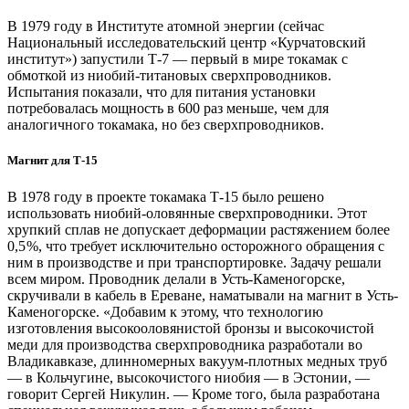
В 1979 году в Институте атомной энергии (сейчас
Национальный исследовательский центр «Курчатовский
институт») запустили Т‑7 — первый в мире токамак с
обмоткой из ниобий-титановых сверхпроводников.
Испытания показали, что для питания установки
потребовалась мощность в 600 раз меньше, чем для
аналогичного токамака, но без сверхпроводников.
Магнит для Т‑15
В 1978 году в проекте токамака Т‑15 было решено
использовать ниобий-оловянные сверхпроводники. Этот
хрупкий сплав не допускает деформации растяжением более
0,5 %, что требует исключительно осторожного обращения с
ним в производстве и при транспортировке. Задачу решали
всем миром. Проводник делали в Усть-Каменогорске,
скручивали в кабель в Ереване, наматывали на магнит в Усть-
Каменогорске. «Добавим к этому, что технологию
изготовления высокооловянистой бронзы и высокочистой
меди для производства сверхпроводника разработали во
Владикавказе, длинномерных вакуум-плотных медных труб
— в Кольчугине, высокочистого ниобия — в Эстонии, —
говорит Сергей Никулин. — Кроме того, была разработана