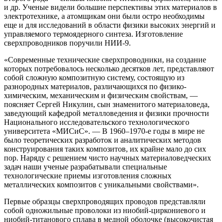
и др. Ученые видели большие перспективы этих материалов в
электротехнике, а атомщикам они были остро необходимы
еще и для исследований в области физики высоких энергий и
управляемого термоядерного синтеза. Изготовление
сверхпроводников поручили НИИ‑9.
«Современные технические сверхпроводники, на создание
которых потребовалось несколько десятков лет, представляют
собой сложную композитную систему, состоящую из
разнородных материалов, различающихся по физико-
химическим, механическим и физическим свойствам, —
поясняет Сергей Никулин, сын знаменитого материаловеда,
заведующий кафедрой металловедения и физики прочности
Национального исследовательского технологического
университета «МИСиС». — В 1960–1970‑е годы в мире не
было теоретических разработок и аналитических методов
конструирования таких композитов, их крайне мало до сих
пор. Наряду с решением чисто научных материаловедческих
задач наши ученые разрабатывали специальные
технологические приемы изготовления сложных
металлических композитов с уникальными свойствами».
Первые образцы сверхпроводящих проводов представляли
собой одножильные проволоки из ниобий-циркониевого и
ниобий-титанового сплава в медной оболочке (высокочистая