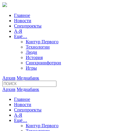
Главное
Новости
Спецпроекты
А-Я
Ещё…
Контур Первого
Технологии
Люди
История
Синхроинфотрон
Игры
Архив
Медиабанк
Архив
Медиабанк
Главное
Новости
Спецпроекты
А-Я
Ещё…
Контур Первого
Технологии