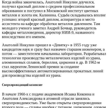
Когда война закончилась, Анатолий Никулин доучился,
получил красный диплом о среднем профессиональном
образовании и поступил в Московский институт цветных
металлов и золота им. Калинина. Судьба складывалась вполне
успешно: второй красный диплом, аспирантура и место
ассистента на кафедре обработки металлов давлением. Там
молодого ученого заметил Андрей Бочвар, руководитель
кафедры металловедения, директор НИИ‑9, названного
впоследствии его именем.
Анатолий Никулин пришел в «Девятку» в 1955 году уже
кандидатом наук и сразу был назначен старшим инженером, а
потом — заместителем начальника лаборатории. Разрабатывал
технологии производства металлических изделий из урана,
алюминиевых сплавов, бериллия, циркония и др. В 1962‑м
стал лауреатом Ленинской премии за создание
высокоэффективных автоматизированных прокатных линий
для производства изделий из урана.
Сверхпроводящий композит
В начале 1960‑х с подачи академиков Исаака Кикоина и
Анатолия Александрова в атомной отрасли занялись
сверхпроводимостью. Уже были открыты сверхпроводники
второго рода — сплавы ниобия с титаном, цирконием, оловом