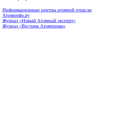
Информационные центры атомной отрасли
Атоминфо.ру
Журнал «Новый Атомный эксперт»
Журнал «Вестник Атомпрома»