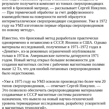
результате получается композит из тонких сверхпроводящих
нитей в бронзовой матрице, — рассказывает Сергей Никулин.
— При термической обработке за счет диффузионного
взаимодействия на поверхности нитей образуется
интерметаллическое сверхпроводящее соединение. Уже в 1972
году на УМЗ изготовили первые образцы сверхпроводников
по новому методу».
Известно, что бронзовый метод разработали практически
одновременно и независимо в СССР, Японии и США. Однако
материалы исследований, полученные в 1971–1972 годах в
«Девятке», из-за режимных ограничений опубликовали
только в 1974‑м. Американские патенты датируются 1971
годом. Новый метод открыл большие возможности для
создания магнитных систем с рабочими магнитными полями
выше 12 Тл, что для ниобий-титановых сверхпроводников
было недостижимо.
«Уже к 1975 году на УМЗ освоили производство более чем 20
типов сверхпроводников, — отмечает Сергей Никулин. —
Это позволило обеспечить сверхпроводящими материалами
создаваемые в СССР магнитные системы различного
назначения, что вывело на новый научно-технический
уровень термоядерные исследования, разработку ускорителей
и магнитных технологий».