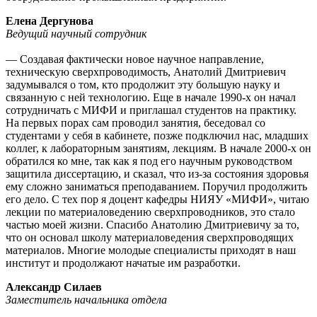
Елена Дергунова
Ведущий научный сотрудник
— Создавая фактически новое научное направление,
техническую сверхпроводимость, Анатолий Дмитриевич
задумывался о том, кто продолжит эту большую науку и
связанную с ней технологию. Еще в начале 1990‑х он начал
сотрудничать с МИФИ и приглашал студентов на практику.
На первых порах сам проводил занятия, беседовал со
студентами у себя в кабинете, позже подключил нас, младших
коллег, к лабораторным занятиям, лекциям. В начале 2000‑х он
обратился ко мне, так как я под его научным руководством
защитила диссертацию, и сказал, что из-за состояния здоровья
ему сложно заниматься преподаванием. Поручил продолжить
его дело. С тех пор я доцент кафедры НИЯУ «МИФИ», читаю
лекции по материаловедению сверхпроводников, это стало
частью моей жизни. Спасибо Анатолию Дмитриевичу за то,
что он основал школу материаловедения сверхпроводящих
материалов. Многие молодые специалисты приходят в наш
институт и продолжают начатые им разработки.
Александр Силаев
Заместитель начальника отдела