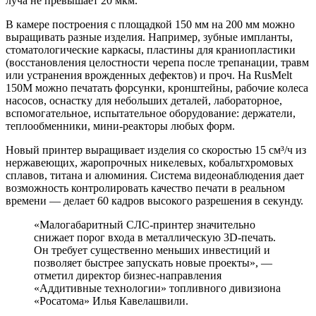
луча не превышает 20 мкм.
В камере построения с площадкой 150 мм на 200 мм можно
выращивать разные изделия. Например, зубные импланты,
стоматологические каркасы, пластины для краниопластики
(восстановления целостности черепа после трепанации, травм
или устранения врожденных дефектов) и проч. На RusMelt
150М можно печатать форсунки, кронштейны, рабочие колеса
насосов, оснастку для небольших деталей, лабораторное,
вспомогательное, испытательное оборудование: держатели,
теплообменники, мини-реакторы любых форм.
Новый принтер выращивает изделия со скоростью 15 см³/ч из
нержавеющих, жаропрочных никелевых, кобальтхромовых
сплавов, титана и алюминия. Система видеонаблюдения дает
возможность контролировать качество печати в реальном
времени — делает 60 кадров высокого разрешения в секунду.
«Малогабаритный СЛС-принтер значительно
снижает порог входа в металлическую 3D-печать.
Он требует существенно меньших инвестиций и
позволяет быстрее запускать новые проекты», —
отметил директор бизнес-направления
«Аддитивные технологии» топливного дивизиона
«Росатома» Илья Кавелашвили.