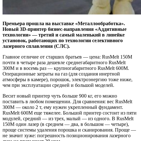
Премьера прошла на выставке «Металлообработка».
Новый 3D-принтер бизнес-направления «Аддитивные
технологии» — третий и самый маленький в линейке
установок, работающих по технологии селективного
лазерного сплавления (СЛС).
Главное отличие от старших братьев — цена: RusMelt 150М
почти в четыре раза дешевле среднегабаритного RusMelt
300M и в восемь раз — крупногабаритного RusMelt 600M.
Операционные затраты на газ (для создания инертной
атмосферы в камере), порошок, электроэнергию тоже ниже,
чем при эксплуатации средней и большой моделей.
Весит новый принтер чуть больше 900 кг, его можно
поставить в любом помещении. Для сравнения: вес RusMelt
300М — около 2 т, ему нужен укрепленный фундамент.
RusMelt 600М еще тяжелее. Большой принтер состоит из пяти
модулей, средний — из трех, малый — из одного. В RusMelt
150М один лазер (в среднем — два, в большом — четыре),
проще системы удаления порошка и сканирования. Проще —
не значит хуже: погрешность позиционирования лазерного