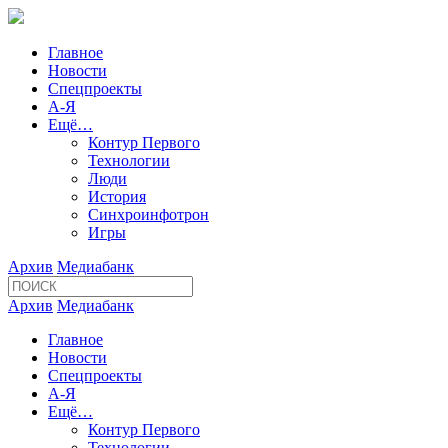
Главное
Новости
Спецпроекты
А-Я
Ещё…
Контур Первого
Технологии
Люди
История
Синхроинфотрон
Игры
Архив
Медиабанк
Архив
Медиабанк
Главное
Новости
Спецпроекты
А-Я
Ещё…
Контур Первого
Технологии