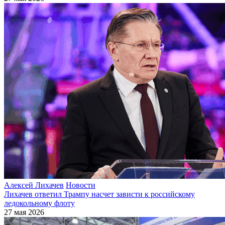
Алексей Лихачев
Новости
Лихачев ответил Трампу насчет зависти к российскому
ледокольному флоту
27 мая 2026