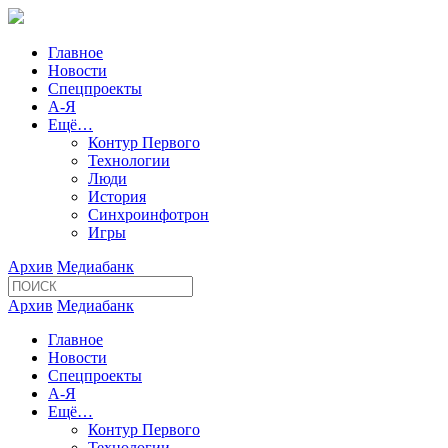
Главное
Новости
Спецпроекты
А-Я
Ещё…
Контур Первого
Технологии
Люди
История
Синхроинфотрон
Игры
Архив
Медиабанк
Архив
Медиабанк
Главное
Новости
Спецпроекты
А-Я
Ещё…
Контур Первого
Технологии