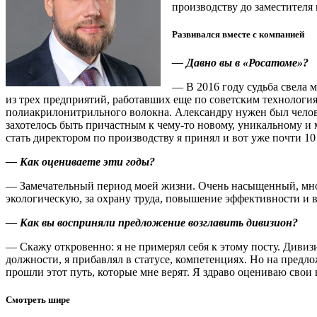
производству до заместителя 
Развивался вместе с компанией
— Давно вы в «Росатоме»?
— В 2016 году судьба свела
из трех предприятий, работавших еще по советским технологиям
полиакрилонитрильного волокна. Александру нужен был челов
захотелось быть причастным к чему-то новому, уникальному и
стать директором по производству я принял и вот уже почти 10
— Как оцениваете эти годы?
— Замечательный период моей жизни. Очень насыщенный, мног
экологическую, за охрану труда, повышение эффективности и
— Как вы восприняли предложение возглавить дивизион?
— Скажу откровенно: я не примерял себя к этому посту. Дивиз
должности, я прибавлял в статусе, компетенциях. Но на предлож
прошли этот путь, которые мне верят. Я здраво оцениваю свои
Смотреть шире