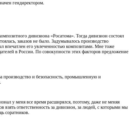
значен гендиректором.
омпозитного дивизиона «Росатома». Тогда дивизион состоял
тоялась, заказов не было. Задумывалось производство
ыл впечатлен его увлеченностью композитами. Мне тоже
дателей в России. По совокупности этих факторов предложение
за производство и безопасность, промышленную и
.
онал у меня все время расширялся, поэтому, даже не меняя
ов взять ответственность за дивизион, за людей, с которыми мы
щь соратников.