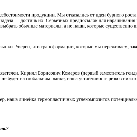
бестоимости продукции. Мы отказались от идеи бурного роста,
а задача — достичь их. Серьезных предпосылок для наращивани
выбрать обычные материалы, а не наши, которые существенно в
ынки. Уверен, что трансформации, которые мы переживаем, зак
обязателен. Кирилл Борисович Комаров (первый заместитель генд
не будет на глобальном рынке, наша устойчивость резко снизитс
р, наша линейка термопластичных углекомпозитов потенциально
ить?