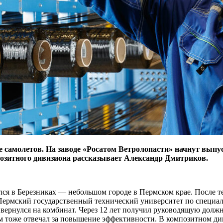
е самолетов. На заводе «Росатом Ветролопасти» начнут выпус
позитного дивизиона рассказывает Александр Дмитриков.
ся в Березниках — небольшом городе в Пермском крае. После т
Пермский государственный технический университет по специал
вернулся на комбинат. Через 12 лет получил руководящую должн
м тоже отвечал за повышение эффективности. В композитном ди