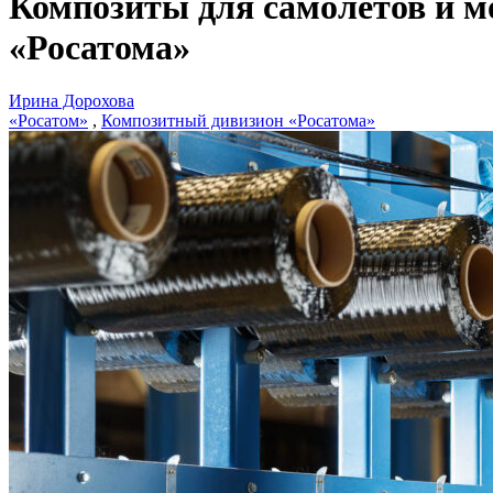
Композиты для самолетов и м
«Росатома»
Ирина Дорохова
«Росатом»
,
Композитный дивизион «Росатома»