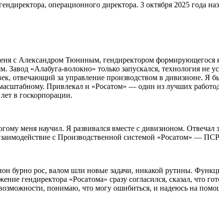
гендиректора, операционного директора. 3 октября 2025 года на
 меня с Александром Тюниным, гендиректором формирующегося к
. Завод «Алабуга-волокно» только запускался, технология не ус
ек, отвечающий за управление производством в дивизионе. Я б
 масштабному. Привлекал и «Росатом» — один из лучших работо
 лет в госкорпорации.
ому меня научил. Я развивался вместе с дивизионом. Отвечал 
 взаимодействие с Производственной системой «Росатом» — ПСР
ион бурно рос, валом шли новые задачи, никакой рутины. Функци
ение гендиректора «Росатома» сразу согласился, сказал, что гот
 возможности, понимаю, что могу ошибиться, и надеюсь на помо