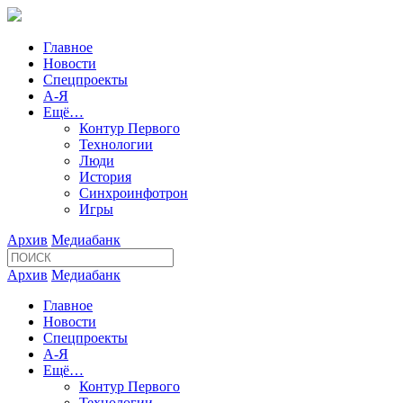
Главное
Новости
Спецпроекты
А-Я
Ещё…
Контур Первого
Технологии
Люди
История
Синхроинфотрон
Игры
Архив
Медиабанк
Архив
Медиабанк
Главное
Новости
Спецпроекты
А-Я
Ещё…
Контур Первого
Технологии