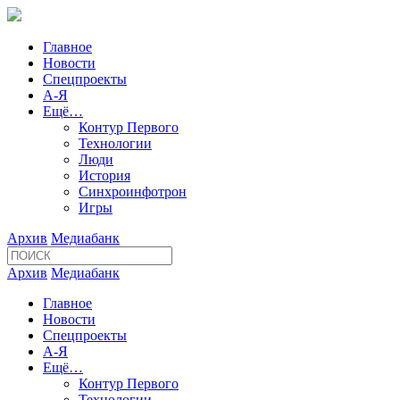
Главное
Новости
Спецпроекты
А-Я
Ещё…
Контур Первого
Технологии
Люди
История
Синхроинфотрон
Игры
Архив
Медиабанк
Архив
Медиабанк
Главное
Новости
Спецпроекты
А-Я
Ещё…
Контур Первого
Технологии