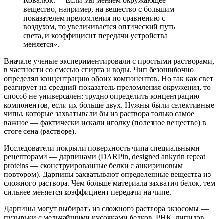
Ковалюк. — ​Если мы меняем окружающее
вещество, например, на вещество с большим
показателем преломления по сравнению с
воздухом, то увеличивается оптический путь
света, и коэффициент передачи устройства
меняется».
Вначале ученые экспериментировали с простыми растворами,
в частности со смесью спирта и воды. Чип безошибочно
определял концентрацию обоих компонентов. Но так как свет
реагирует на средний показатель преломления окружения, то
способ не универсален: трудно определить концентрацию
компонентов, если их больше двух. Нужны были селективные
чипы, которые захватывали бы из раствора только самое
важное — ​фактически искали иголку (полезное вещество) в
стоге сена (растворе).
Исследователи покрыли поверхность чипа специальными
рецепторами — ​дарпинами (DARPin, designed ankyrin repeat
proteins — ​сконструированные белки с анкириновым
повтором). Дарпины захватывают определенные вещества из
сложного раствора. Чем больше материала захватил белок, тем
сильнее меняется коэффициент передачи на чипе.
Дарпины могут выбирать из сложного раствора экзосомы — ​
пузырьки с мельчайшими кусочками белков, РНК, липидов.