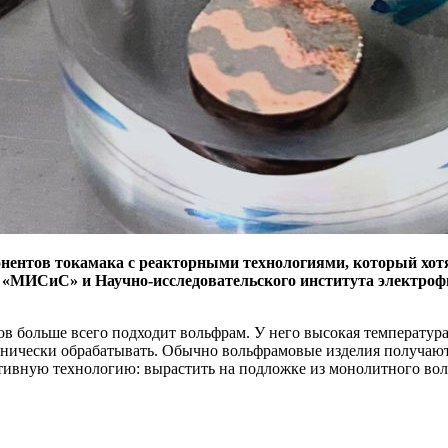
ентов токамака c реакторными технологиями, который хотя
У) «МИСиС» и Научно-исследовательского института электр
в больше всего подходит вольфрам. У него высокая температура
еханически обрабатывать. Обычно вольфрамовые изделия получа
итивную технологию: вырастить на подложке из монолитного во