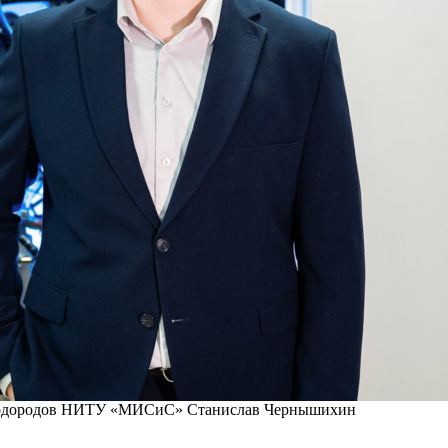
леводородов НИТУ «МИСиС» Станислав Чернышихин