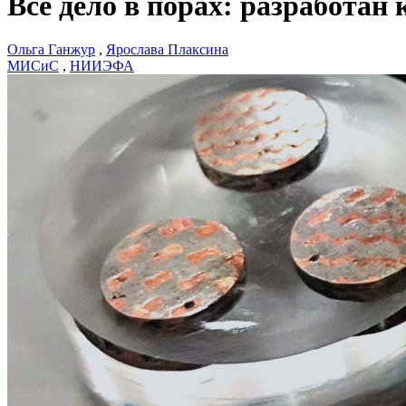
Все дело в порах: разработан
Ольга Ганжур
,
Ярослава Плаксина
МИСиС
,
НИИЭФА