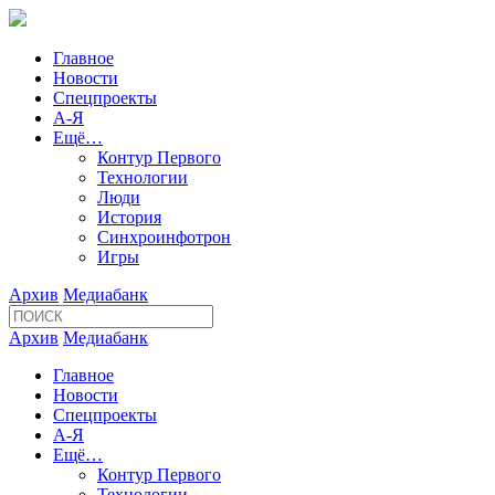
Главное
Новости
Спецпроекты
А-Я
Ещё…
Контур Первого
Технологии
Люди
История
Синхроинфотрон
Игры
Архив
Медиабанк
Архив
Медиабанк
Главное
Новости
Спецпроекты
А-Я
Ещё…
Контур Первого
Технологии