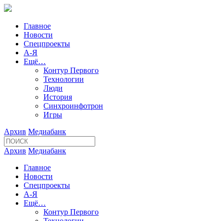
Главное
Новости
Спецпроекты
А-Я
Ещё…
Контур Первого
Технологии
Люди
История
Синхроинфотрон
Игры
Архив
Медиабанк
Архив
Медиабанк
Главное
Новости
Спецпроекты
А-Я
Ещё…
Контур Первого
Технологии