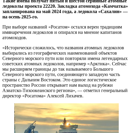
Такие имена получат пятый и шестой серийные атомные
ледоколы проекта 22220.
Закладка атомохода «Камчатка»
запланирована на май 2024 года, а ледокола «Сахалин» —
на осень 2025-го.
При выборе названий «Росатом» остался верен традициям
имянаречения ледоколов и опирался на мнение капитанов
атомоходов.
«Исторически сложилось, что названия атомных ледоколов
выбирались из географических наименований объектов
Северного морского пути или повторяли имена легендарных
советских атомных ледоколов, например «Арктика». Сейчас
мы расширяем границы до так называемого Большого
Северного морского пути, соединяющего западную часть
страны с Дальним Востоком. Это единое логистическое
пространство России открывает нам выход на рубежи
Азиатско-Тихоокеанского региона», — отметил генеральный
директор «Росатома» Алексей Лихачев.