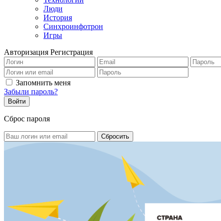
Люди
История
Синхроинфотрон
Игры
Авторизация
Регистрация
Запомнить меня
Забыли пароль?
Сброс пароля