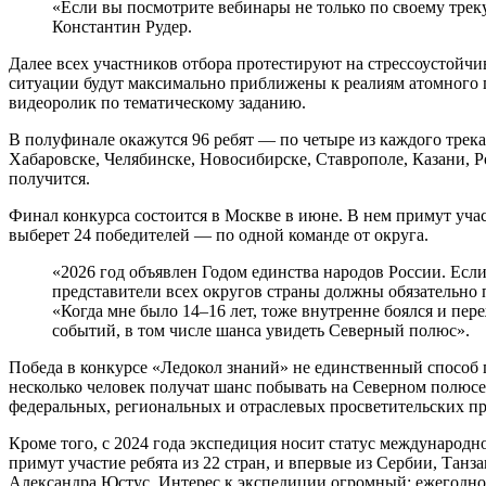
«Если вы посмотрите вебинары не только по своему тре
Константин Рудер.
Далее всех участников отбора протестируют на стрессоустой
ситуации будут максимально приближены к реалиям атомного п
видеоролик по тематическому заданию.
В полуфинале окажутся 96 ребят — по четыре из каждого трека 
Хабаровске, Челябинске, Новосибирске, Ставрополе, Казани, Р
получится.
Финал конкурса состоится в Москве в июне. В нем примут учас
выберет 24 победителей — по одной команде от округа.
«2026 год объявлен Годом единства народов России. Есл
представители всех округов страны должны обязательно
«Когда мне было 14–16 лет, тоже внутренне боялся и пер
событий, в том числе шанса увидеть Северный полюс».
Победа в конкурсе «Ледокол знаний» не единственный способ п
несколько человек получат шанс побывать на Северном полюсе
федеральных, региональных и отраслевых просветительских пр
Кроме того, с 2024 года экспедиция носит статус международно
примут участие ребята из 22 стран, и впервые из Сербии, Та
Александра Юстус. Интерес к экспедиции огромный: ежегодно 