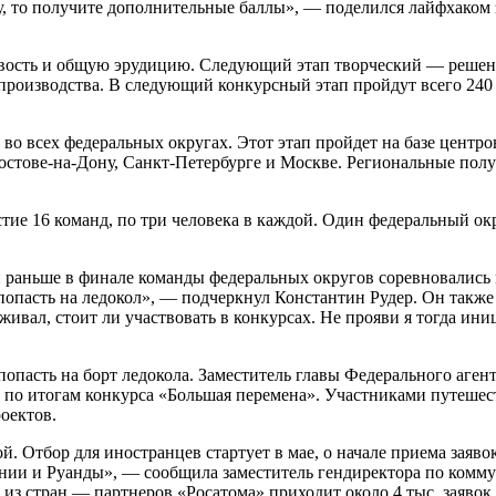
ку, то получите дополнительные баллы», — поделился лайфхако
чивость и общую эрудицию. Следующий этап творческий — решен
роизводства. В следующий конкурсный этап пройдут всего 240 ч
во всех федеральных округах. Этот этап пройдет на базе центро
остове-на-Дону, Санкт-Петербурге и Москве. Региональные полу
тие 16 команд, по три человека в каждой. Один федеральный ок
и раньше в финале команды федеральных округов соревновались м
 попасть на ледокол», — подчеркнул Константин Рудер. Он такж
еживал, стоит ли участвовать в конкурсах. Не прояви я тогда и
опасть на борт ледокола. Заместитель главы Федерального аген
 по итогам конкурса «Большая перемена». Участниками путешес
оектов.
й. Отбор для иностранцев стартует в мае, о начале приема заяво
нзании и Руанды», — сообщила заместитель гендиректора по ко
из стран — партнеров «Росатома» приходит около 4 тыс. заявок.