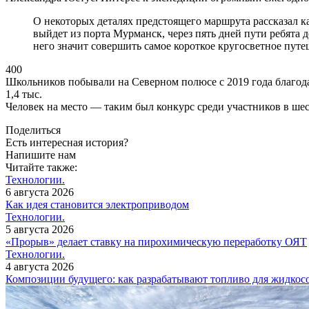
О некоторых деталях предстоящего маршрута рассказал к
выйдет из порта Мурманск, через пять дней пути ребята
него значит совершить самое короткое кругосветное путе
400
Школьников побывали на Северном полюсе с 2019 года благод
1,4 тыс.
Человек на место — таким был конкурс среди участников в шес
Поделиться
Есть интересная история?
Напишите нам
Читайте также:
Технологии.
6 августа 2026
Как идея становится электроприводом
Технологии.
5 августа 2026
«Прорыв» делает ставку на пирохимическую переработку ОЯТ
Технологии.
4 августа 2026
Композиции будущего: как разрабатывают топливо для жидкосо