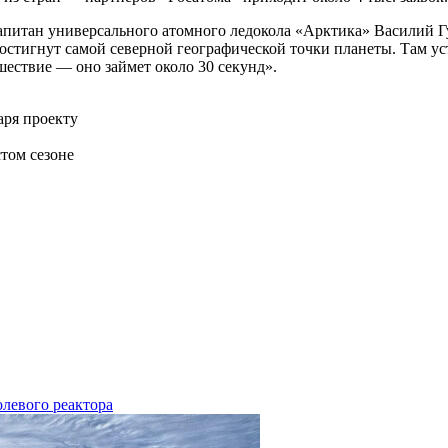
апитан универсального атомного ледокола «Арктика» Василий Гу
 достигнут самой северной географической точки планеты. Там у
шествие — оно займет около 30 секунд».
аря проекту
том сезоне
левого реактора