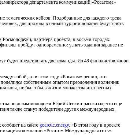
м замдиректора департамента коммуникаций «Росатома»
ие тематических кейсов. Подобранные для каждого трека
еловек, для прохода в очный тур они должны будут снять
в Росмолодежи, партнера проекта, в восьми городах:
финалы пройдут одновременно: узнать задания заранее не
руг будут представлять две команды. Из 48 финалистов жюри
ежду собой, то в этом году «Росатом» решил, что
е поделился собственным опытом преодоления волнения:
нициативы, не было бы в жизни множества интересных
тства по делам молодежи Юрий Лескин рассказал, что еще
твия также станут победители других международных,
к сообщат на сайте
goarctic.energy
. «В этом году в проекте
ммуникациям компании «Росатом Международная сеть»