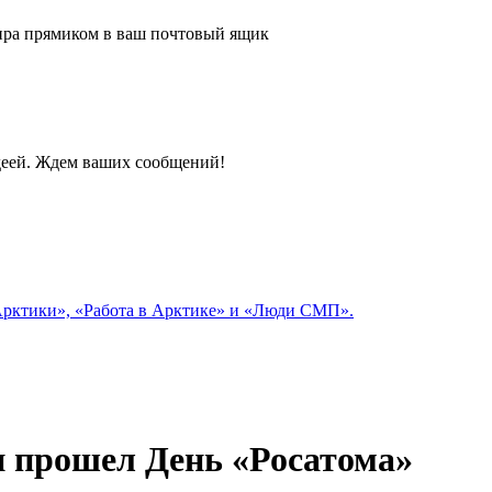
 мира прямиком в ваш почтовый ящик
идеей. Ждем ваших сообщений!
 Арктики», «Работа в Арктике» и «Люди СМП».
и прошел День «Росатома»