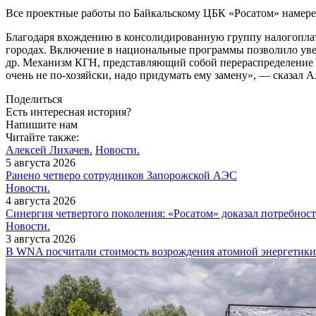
Все проектные работы по Байкальскому ЦБК «Росатом» намерен
Благодаря вхождению в консолидированную группу налогоплате
городах. Включение в национальные программы позволило уве
др. Механизм КГН, представляющий собой перераспределение на
очень не по-хозяйски, надо придумать ему замену», — сказал А
Поделиться
Есть интересная история?
Напишите нам
Читайте также:
Алексей Лихачев.
Новости.
5 августа 2026
Ранено четверо сотрудников Запорожской АЭС
Новости.
4 августа 2026
Синергия четвертого поколения: «Росатом» доказал потребнос
Новости.
3 августа 2026
В WNA посчитали стоимость возрождения атомной энергетики