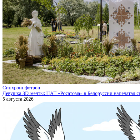
Синхроинфотрон
Девушка 3D-мечты: ЦАТ «Росатома» в Белоруссии напечатал ск
5 августа 2026