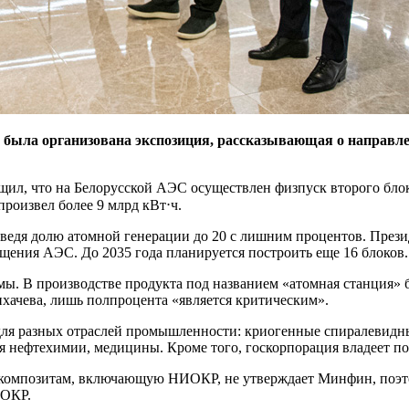
а была организована экспозиция, рассказывающая о направле
бщил, что на Белорусской АЭС осуществлен физпуск второго бло
произвел более 9 млрд кВт⋅ч.
оведя долю атомной генерации до 20 с лишним процентов. Презид
щения АЭС. До 2035 года планируется построить еще 16 блоков.
ы. В производстве продукта под названием «атомная станция» б
ихачева, лишь полпроцента «является критическим».
для разных отраслей промышленности: криогенные спиралевид
я нефтехимии, медицины. Кроме того, госкорпорация владеет п
композитам, включающую НИОКР, не утверждает Минфин, поэто
ИОКР.