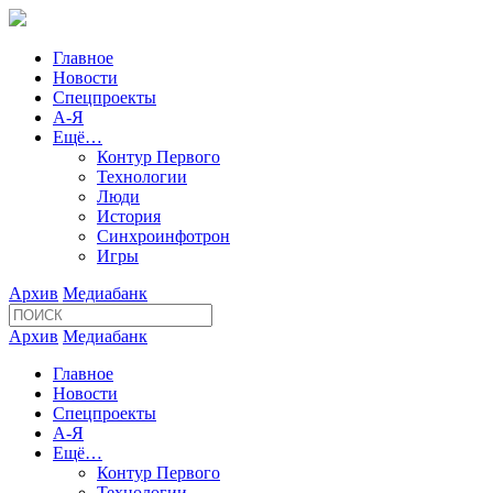
Главное
Новости
Спецпроекты
А-Я
Ещё…
Контур Первого
Технологии
Люди
История
Синхроинфотрон
Игры
Архив
Медиабанк
Архив
Медиабанк
Главное
Новости
Спецпроекты
А-Я
Ещё…
Контур Первого
Технологии