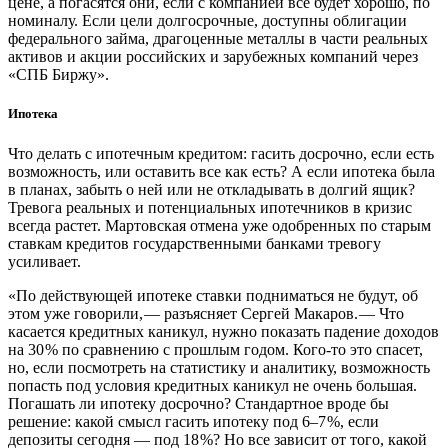
цене, а погасятся они, если с компанией все будет хорошо, по
номиналу. Если цели долгосрочные, доступны облигации
федерального займа, драгоценные металлы в части реальных
активов и акции российских и зарубежных компаний через
«СПБ Биржу».
Ипотека
Что делать с ипотечным кредитом: гасить досрочно, если есть
возможность, или оставить все как есть? А если ипотека была
в планах, забыть о ней или не откладывать в долгий ящик?
Тревога реальных и потенциальных ипотечников в кризис
всегда растет. Мартовская отмена уже одобренных по старым
ставкам кредитов государственными банками тревогу
усиливает.
«По действующей ипотеке ставки подниматься не будут, об
этом уже говорили, — ​разъясняет Сергей Макаров. — ​Что
касается кредитных каникул, нужно показать падение доходов
на 30 % по сравнению с прошлым годом. К­ого-то это спасет,
но, если посмотреть на статистику и аналитику, возможность
попасть под условия кредитных каникул не очень большая.
Погашать ли ипотеку досрочно? Стандартное вроде бы
решение: какой смысл гасить ипотеку под 6–7 %, если
депозиты сегодня — ​под 18 %? Но все зависит от того, какой