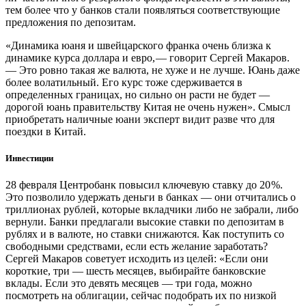
тем более что у банков стали появляться соответствующие
предложения по депозитам.
«Динамика юаня и швейцарского франка очень близка к
динамике курса доллара и евро, — ​говорит Сергей Макаров.
— ​Это ровно такая же валюта, не хуже и не лучше. Юань даже
более волатильный. Его курс тоже сдерживается в
определенных границах, но сильно он расти не будет — ​
дорогой юань правительству Китая не очень нужен». Смысл
приобретать наличные юани эксперт видит разве что для
поездки в Китай.
Инвестиции
28 февраля Центробанк повысил ключевую ставку до 20 %.
Это позволило удержать деньги в банках — ​они отчитались о
триллионах рублей, которые вкладчики либо не забрали, либо
вернули. Банки предлагали высокие ставки по депозитам в
рублях и в валюте, но ставки снижаются. Как поступить со
свободными средствами, если есть желание заработать?
Сергей Макаров советует исходить из целей: «Если они
короткие, ​три — шесть месяцев, выбирайте банковские
вклады. Если это девять месяцев — ​три года, можно
посмотреть на облигации, сейчас подобрать их по низкой