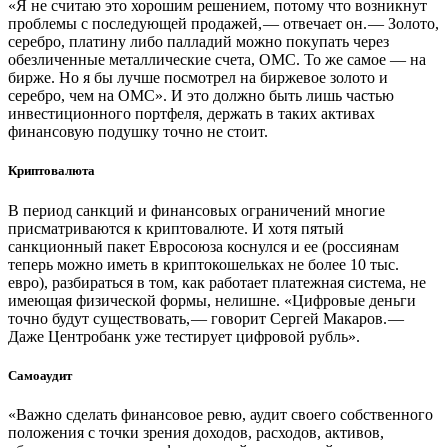
«Я не считаю это хорошим решением, потому что возникнут
проблемы с последующей продажей, — ​отвечает он. — ​Золото,
серебро, платину либо палладий можно покупать через
обезличенные металлические счета, ОМС. То же самое — ​на
бирже. Но я бы лучше посмотрел на биржевое золото и
серебро, чем на ОМС». И это должно быть лишь частью
инвестиционного портфеля, держать в таких активах
финансовую подушку точно не стоит.
Криптовалюта
В период санкций и финансовых ограничений многие
присматриваются к криптовалюте. И хотя пятый
санкционный пакет Евросоюза коснулся и ее (россиянам
теперь можно иметь в криптокошельках не более 10 тыс.
евро), разбираться в том, как работает платежная система, не
имеющая физической формы, нелишне. «Цифровые деньги
точно будут существовать, — ​говорит Сергей Макаров. — ​
Даже Центробанк уже тестирует цифровой рубль».
Самоаудит
«Важно сделать финансовое ревю, аудит своего собственного
положения с точки зрения доходов, расходов, активов,