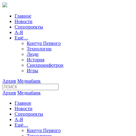
Главное
Новости
Спецпроекты
А-Я
Ещё…
Контур Первого
Технологии
Люди
История
Синхроинфотрон
Игры
Архив
Медиабанк
Архив
Медиабанк
Главное
Новости
Спецпроекты
А-Я
Ещё…
Контур Первого
Технологии