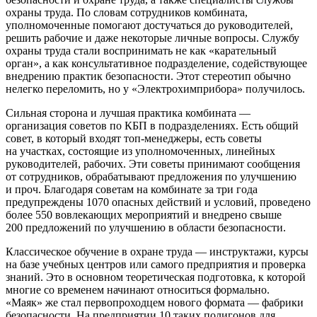
охраны труда. По словам сотрудников комбината,
уполномоченные помогают достучаться до руководителей,
решить рабочие и даже некоторые личные вопросы. Службу
охраны труда стали воспринимать не как «карательный
орган», а как консультативное подразделение, содействующее
внедрению практик безопасности. Этот стереотип обычно
нелегко переломить, но у «Электрохимприбора» получилось.
Сильная сторона и лучшая практика комбината — ​
организация советов по КБП в подразделениях. Есть общий
совет, в который входят топ-менеджеры, есть советы
на участках, состоящие из уполномоченных, линейных
руководителей, рабочих. Эти советы принимают сообщения
от сотрудников, обрабатывают предложения по улучшению
и проч. Благодаря советам на комбинате за три года
предупреждены 1070 опасных действий и условий, проведено
более 550 вовлекающих мероприятий и внедрено свыше
200 предложений по улучшению в области безопасности.
Классическое обучение в охране труда — ​инструктажи, курсы
на базе учебных центров или самого предприятия и проверка
знаний. Это в основном теоретическая подготовка, к которой
многие со временем начинают относиться формально.
«Маяк» же стал первопроходцем нового формата — ​фабрики
безопасности. На предприятии 10 таких полигонов для