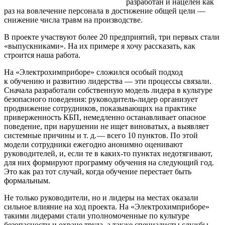
разработан и нацелен как
раз на вовлечение персонала в достижение общей цели — ​
снижение числа травм на производстве.
В проекте участвуют более 20 предприятий, три первых стали
«выпускниками». На их примере я хочу рассказать, как
строится наша работа.
На «Электрохимприборе» сложился особый подход
к обучению и развитию лидерства — ​эти процессы связали.
Сначала разработали собственную модель лидера в культуре
безопасного поведения: руководитель-лидер организует
продвижение сотрудников, показывающих на практике
приверженность КБП, немедленно останавливает опасное
поведение, при нарушении не ищет виноватых, а выявляет
системные причины и т. д. — ​всего 10 пунктов. По этой
модели сотрудники ежегодно анонимно оценивают
руководителей, и, если те в каких-то пунктах недотягивают,
для них формируют программу обучения на следующий год.
Это как раз тот случай, когда обучение перестает быть
формальным.
Не только руководители, но и лидеры на местах оказали
сильное влияние на ход проекта. На «Электрохимприборе»
такими лидерами стали уполномоченные по культуре
безопасности и охране труда, а также специалисты службы