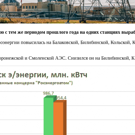
ию с тем же периодом прошлого года на одних станциях выраб
роэнергии повысилась на Балаковской, Билибинской, Кольской,
воронежской и Смоленской АЭС. Снизился он на Билибинской, К