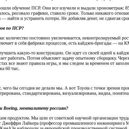
рошли обучение ПСР. Они все изучили и выдали хронометраж: 85 
алось, рисовало графики, ставило сроки. Только никакого отнош
 — ​найти и устранить потери. Не добавляя денег, не сдвигая срок
тов по ПСР?
час количество постоянно увеличивается, неконтролируемый рос
лючает в себя фабрики процессов, есть кайдзен-бригады — ​на К
учшить какую-то конструкцию. Он идет со своей идеей к кайдзен
инает работать. Потом объясняет задачу опытному сборщику. Чер
стах все знают правила игры, и мы следим за временем от запол
а 60 тыс.
чего бы сегодня не делали мы. А вот Toyota с точки зрения про
трирована, стандартизирована, визуализирована, видна, понятн
и Boeing, менталитету россиян?
ким продуктом. Мы шли от советской научной организации труда
пыт Джеффри Лайкера (профессор промышленного инжиниринга М
на КамАЗе наблюдали за европейской производственной системой.