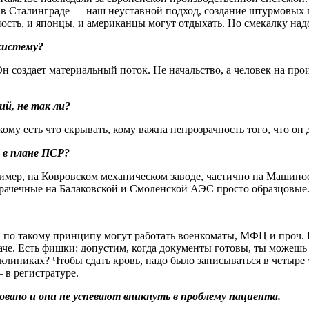
 в Сталинграде — ​наш неуставной подход, создание штурмовых г
ность, и японцы, и американцы могут отдыхать. Но смекалку над
систему?
Он создает материальный поток. Не начальство, а человек на про
й, не так ли?
, кому есть что скрывать, кому важна непрозрачность того, что о
 в плане ПСР?
ер, на Ковровском механическом заводе, частично на Машинос
прачечные на Балаковской и Смоленской АЭС просто образцовые
 по такому принципу могут работать военкоматы, МФЦ и проч. 
че. Есть фишки: допустим, когда документы готовы, ты можешь п
линиках? Чтобы сдать кровь, надо было записываться в четыре ут
 ​в регистратуре.
ано и они не успевают вникнуть в проблему пациента.