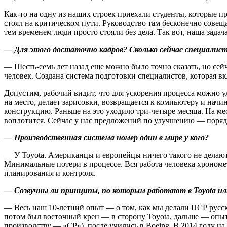
Как-то на одну из наших строек приехали студенты, которые п
стоял на критическом пути. Руководство там бесконечно совещ
тем временем люди просто стояли без дела. Так вот, наша задача
— Для этого достаточно кадров? Сколько сейчас специалис
— Шесть-семь лет назад еще можно было точно сказать, но сей
человек. Создана система подготовки специалистов, которая вк
Допустим, рабочий видит, что для ускорения процесса можно ул
на место, делает зарисовки, возвращается к компьютеру и нач
конструкцию. Раньше на это уходило три-четыре месяца. На ме
воплотится. Сейчас у нас предложений по улучшению — порядк
— Производственная система номер один в мире у кого?
— У Toyota. Американцы и европейцы ничего такого не делают, 
Минимальные потери в процессе. Вся работа человека хрономе
планирования и контроля.
— Созвучны ли принципы, по которым работают в Toyota ил
— Весь наш 10-летний опыт — ​о том, как мы делали ПСР русс
потом был восточный крен — ​в сторону Toyota, дальше — ​о
производству. — «СР»), после учились в Boeing. В 2014 году 