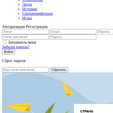
Люди
История
Синхроинфотрон
Игры
Авторизация
Регистрация
Запомнить меня
Забыли пароль?
Сброс пароля