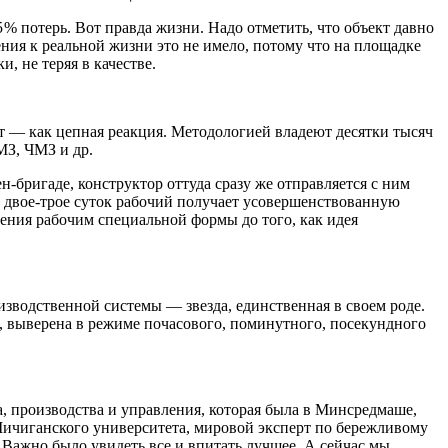
% потерь. Вот правда жизни. Надо отметить, что объект давно
ения к реальной жизни это не имело, потому что на площадке
и, не теряя в качестве.
т — ​как цепная реакция. Методологией владеют десятки тысяч
МЗ, ЧМЗ и др.
-бригаде, конструктор оттуда сразу же отправляется с ним
ез двое-трое суток рабочий получает усовершенствованную
нения рабочим специальной формы до того, как идея
изводственной системы — ​звезда, единственная в своем роде.
а, выверена в режиме почасового, поминутного, посекундного
, производства и управления, которая была в Минсредмаше,
ичиганского университета, мировой эксперт по бережливому
 Важно было увидеть все и впитать лучшее. А сейчас мы