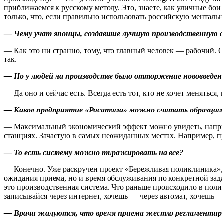
приближаемся к русскому методу. Это, знаете, как уличные бои
только, что, если правильно использовать российскую менталь
— Чему учат японцы, создавшие лучшую производственную 
— Как это ни странно, тому, что главный человек — ​рабочий. 
так.
— Но у людей на производстве было отторжение нововведени
— Да оно и сейчас есть. Всегда есть тот, кто не хочет меняться
— Какое предприятие «Росатома» можно считать образцом
— Максимальный экономический эффект можно увидеть, наприм
станциях. Зачастую в самых неожиданных местах. Например, 
— То есть систему можно тиражировать на все?
— Конечно. Уже раскручен проект «Бережливая поликлиника»,
ожидания приема, но и время обслуживания по конкретной зада
это производственная система. Что раньше происходило в полик
записывайся через интернет, хочешь — ​через автомат, хочешь —
— Врачи жалуются, что время приема жестко регламентиров