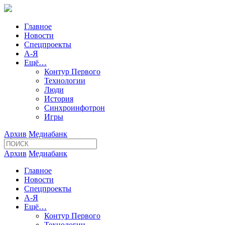
Главное
Новости
Спецпроекты
А-Я
Ещё…
Контур Первого
Технологии
Люди
История
Синхроинфотрон
Игры
Архив
Медиабанк
Архив
Медиабанк
Главное
Новости
Спецпроекты
А-Я
Ещё…
Контур Первого
Технологии