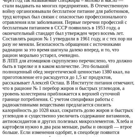
Через год так называемые спецжиры – молоко и масло —
стали выдавать на многих предприятиях. В Отечественную
войну организовывали бесплатное питание для работников,
труд которых был связан с опасностью профессионального
отравления или заболевания. Первые перечни профессий с
бесплатным питанием в СССР появились в 1953 году, а
окончательный стандарт был утвержден через восемь лет.
Составлять рацион № 1 утвердили в 1961 году, и с тех пор ни
разу не меняли. Безопасность обращения с источниками
радиации за это время шагнула далеко вперед, и то, что
рацион морально устарел, очевидно.
В ЛПП для атомщиков скрупулезно перечислено, что должно
быть в тарелке и в каком количестве. Это большой
полноценный обед энергетической ценностью 1380 ккал, на
приготовление его расходуется до 1,5 кг продуктов,
рассказывает Алексей Осташ. В Институте питания отмечают,
что в рационе № 1 перебор жиров и быстрых углеводов, а
уровень холестерина приближается к верхней суточной
границе потребления. С учетом специфики работы с
радиоактивными веществами предлагается снизить
калорийность до 1028 ккал, сократить долю жиров и быстрых
углеводов и существенно увеличить содержание витаминов,
антиоксидантов и других полезных микроэлементов. Хлеба и
картофеля нужно в два раза меньше, рыбы и овощей — втрое
больше. Если изменения одобрят, в спецобеде появится