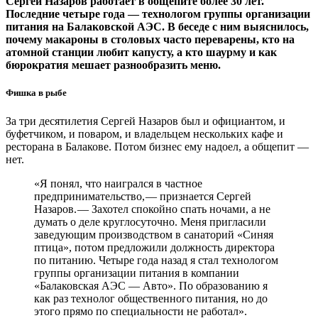
Сергей Назаров работает в общепите более 30 лет.
Последние четыре года — ​технологом группы организации
питания на Балаковской АЭС. В беседе с ним выяснилось,
почему макароны в столовых часто переварены, кто на
атомной станции любит капусту, а кто шаурму и как
бюрократия мешает разнообразить меню.
Фишка в рыбе
За три десятилетия Сергей Назаров был и официантом, и
буфетчиком, и поваром, и владельцем нескольких кафе и
ресторана в Балакове. Потом бизнес ему надоел, а общепит — ​
нет.
«Я понял, что наигрался в частное
предпринимательство, — ​признается Сергей
Назаров. — ​Захотел спокойно спать ночами, а не
думать о деле круглосуточно. Меня пригласили
заведующим производством в санаторий «Синяя
птица», потом предложили должность директора
по питанию. Четыре года назад я стал технологом
группы организации питания в компании
«Балаковская АЭС — ​Авто». По образованию я
как раз технолог общественного питания, но до
этого прямо по специальности не работал».