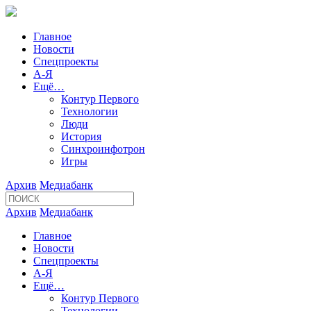
Главное
Новости
Спецпроекты
А-Я
Ещё…
Контур Первого
Технологии
Люди
История
Синхроинфотрон
Игры
Архив
Медиабанк
Архив
Медиабанк
Главное
Новости
Спецпроекты
А-Я
Ещё…
Контур Первого
Технологии