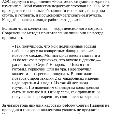
АЭС вернули в подчинение «Росатома», ситуация в корне не
изменилась. Мой коллектив недоукомплектован на 30 %. Мне
приходится и основные обязанности исполнять, и на раздаче
стоять, и готовить, и посудомойку загружать-разгружать.
Каждый в нашей команде работает за двоих».
Большая часть коллектива — ​люди пенсионного возраста.
Современные методы приготовления пищи они не всегда
принимают.
«Так получилось, что мои подчиненные годами
набивали руку на конкретных блюдах, освоить
новое им сложно. Мы пытались ввести спагетти а-
ля болоньезе в горшочках, это вкусно и дешево, — ​
рассказывает Сергей Назаров. — ​Пока я сам
готовил, горшочки шли на ура. Перепоручил
коллегам — ​перестали покупать. В понимании
поваров старой закалки 2 кг макаронных изделий
надо варить в 4 л воды. Их так 40 лет назад
научили. По нынешним стандартам воды должно
быть не меньше 8 л. Они делали, как привыкли, и
получались переваренные, слипшиеся макароны».
За четыре года никаких кадровых реформ Сергей Назаров не
проводил и никого из коллектива уволить не предлагал.