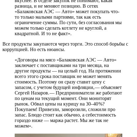
вкуснее. В отделе закупок не понимают, какая
разница, и не меняют позицию. В сетях
«Балаковская АЭС — ​Авто» может покупать что-
то только малыми партиями, так как есть
ограничение суммы. По сути, без согласования мы
можем только сделать котлету не круглой, а
квадратной. И то не факт».
Все продукты закупаются через торги. Это способ борьбы с
коррупцией. Но есть нюансы.
«Договоры на мясо «Балаковская АЭС — ​Авто»
заключает с поставщиками на три месяца, на
другие продукты — ​на целый год. На протяжении
всего этого срока поставщик не может менять
стоимость. Поэтому он сразу ставит цену с
запасом, с учетом будущей инфляции, — ​объясняет
Сергей Назаров. — ​Предприниматели же работают
по ценам на текущий момент. Они мониторят
рынок. Обвал цены на курицу на 30–40 %?
Покупаем! Привезли, заморозили, сложили про
запас. Блюдо стоит как обычно, а себестоимость
гораздо ниже — ​маржа растет. Мы же так не
можем».