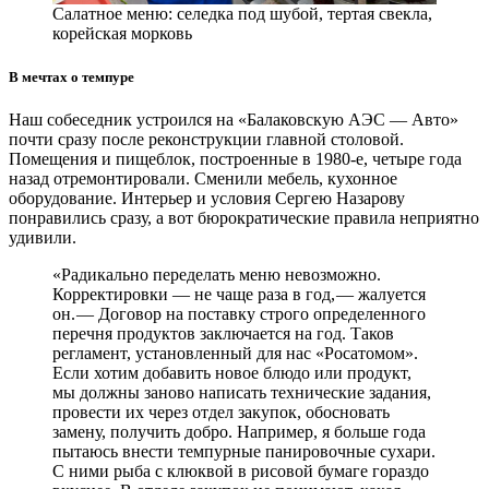
Салатное меню: селедка под шубой, тертая свекла,
корейская морковь
В мечтах о темпуре
Наш собеседник устроился на «Балаковскую АЭС — ​Авто»
почти сразу после реконструкции главной столовой.
Помещения и пищеблок, построенные в 1980‑е, четыре года
назад отремонтировали. Сменили мебель, кухонное
оборудование. Интерьер и условия Сергею Назарову
понравились сразу, а вот бюрократические правила неприятно
удивили.
«Радикально переделать меню невозможно.
Корректировки — ​не чаще раза в год, — ​жалуется
он. — ​Договор на поставку строго определенного
перечня продуктов заключается на год. Таков
регламент, установленный для нас «Росатомом».
Если хотим добавить новое блюдо или продукт,
мы должны заново написать технические задания,
провести их через отдел закупок, обосновать
замену, получить добро. Например, я больше года
пытаюсь внести темпурные панировочные сухари.
С ними рыба с клюквой в рисовой бумаге гораздо