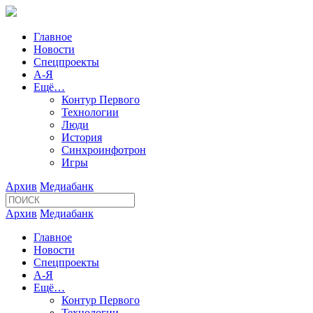
Главное
Новости
Спецпроекты
А-Я
Ещё…
Контур Первого
Технологии
Люди
История
Синхроинфотрон
Игры
Архив
Медиабанк
Архив
Медиабанк
Главное
Новости
Спецпроекты
А-Я
Ещё…
Контур Первого
Технологии