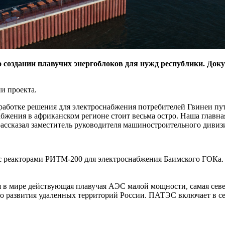
 создании плавучих энергоблоков для нужд республики. Док
и проекта.
работке решения для электроснабжения потребителей Гвинеи пу
ения в африканском регионе стоит весьма остро. Наша главная
рассказал заместитель руководителя машиностроительного диви
 с реакторами РИТМ-200 для электроснабжения Баимского ГОКа.
в мире действующая плавучая АЭС малой мощности, самая северн
го развития удаленных территорий России. ПАТЭС включает в с