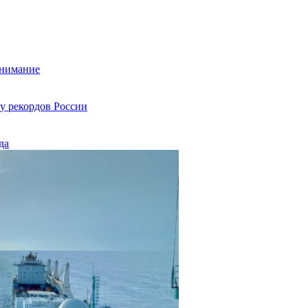
внимание
у рекордов России
да