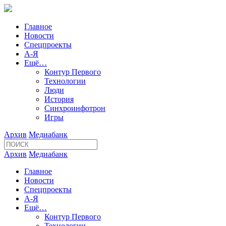
Главное
Новости
Спецпроекты
А-Я
Ещё…
Контур Первого
Технологии
Люди
История
Синхроинфотрон
Игры
Архив
Медиабанк
Архив
Медиабанк
Главное
Новости
Спецпроекты
А-Я
Ещё…
Контур Первого
Технологии