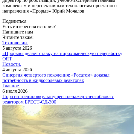
директор по роботизации, учебно-экспериментальным
комплексам и перспективным технологиям проектного
направления «Прорыв» Юрий Мочалов.
Поделиться
Есть интересная история?
Напишите нам
Читайте также:
Технологии.
5 августа 2026
«Прорыв» делает ставку на пирохимическую переработку
ОЯТ
Новости.
4 августа 2026
Синергия четвертого поколения: «Росатом» доказал
потребность в жидкосолевых реакторах
Главное.
6 июля 2026
Пора на тренировку: запущен тренажер энергоблока с
реактором БРЕСТ-ОД-300