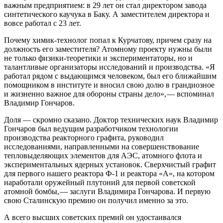
важным предприятием: в 29 лет он стал директором завода
синтетического каучука в Баку. А заместителем директора и
вовсе работал с 23 лет.
Почему химик-технолог попал к Курчатову, причем сразу на
должность его заместителя? Атомному проекту нужны были
не только физики-теоретики и экспериментаторы, но и
талантливые организаторы исследований и производства. «Я
работал рядом с выдающимся человеком, был его ближайшим
помощником в институте и вносил свою долю в грандиозное
и жизненно важное для обороны страны дело», — ​вспоминал
Владимир Гончаров.
Доля — ​скромно сказано. Доктор технических наук Владимир
Гончаров был ведущим разработчиком технологии
производства реакторного графита, руководил
исследованиями, направленными на совершенствование
тепловыделяющих элементов для АЭС, атомного флота и
экспериментальных ядерных установок. Сверхчистый графит
для первого нашего реактора Ф‑1 и реактора «А», на котором
наработали оружейный плутоний для первой советской
атомной бомбы, — ​заслуги Владимира Гончарова. И первую
свою Сталинскую премию он получил именно за это.
А всего высших советских премий он удостаивался