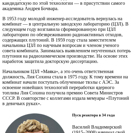
кандидатскую по этой технологии — ​в присутствии самого
академика Андрея Бочвара.
В 1953 году молодой инженер-исследователь вернулась на
комбинат — ​в центральную заводскую лабораторию (ЦЗЛ). В
следующем году возглавила сформированную при ЦЗЛ
лабораторию по обезвреживанию радиоактивных отходов,
содержащих плутоний. В 1959 году стала заместителем
начальника ЦЗЛ по научным вопросам и членом ученого
совета комбината. Занималась выявлением неучтенных потерь
плутония на радиохимическом производстве. На основе этих
наработок защитила докторскую диссертацию.
Начальником ЦЗЛ «Маяка», а это очень ответственная
должность, Лия Сохина стала в 1975 году. К тому времени на
комбинат начали поступать облученные твэлы с АЭС. За
освоение новейших технологий переработки ядерного
топлива Лия Сохина получила премию Совета Министров
СССР. В соавторстве с коллегами издала мемуары «Плутоний
в девичьих руках».
Пуск реактора в 34 года
Василий Владимирский
(1915–2008) начинал свой