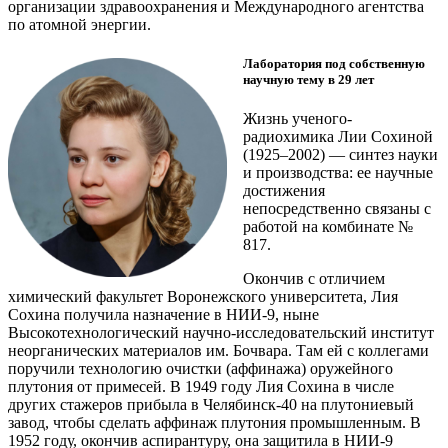
организации здравоохранения и Международного агентства
по атомной энергии.
Лаборатория под собственную
научную тему в 29 лет
Жизнь ученого-
радиохимика Лии Сохиной
(1925–2002) — ​синтез науки
и производства: ее научные
достижения
непосредственно связаны с
работой на комбинате №
817.
Окончив с отличием
химический факультет Воронежского университета, Лия
Сохина получила назначение в НИИ‑9, ныне
Высокотехнологический научно-исследовательский институт
неорганических материалов им. Бочвара. Там ей с коллегами
поручили технологию очистки (аффинажа) оружейного
плутония от примесей. В 1949 году Лия Сохина в числе
других стажеров прибыла в Челябинск‑40 на плутониевый
завод, чтобы сделать аффинаж плутония промышленным. В
1952 году, окончив аспирантуру, она защитила в НИИ‑9