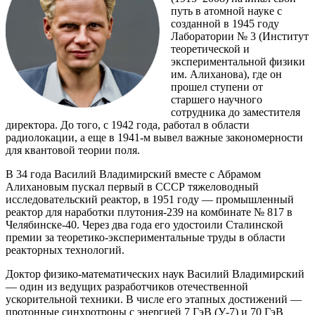
путь в атомной науке с
созданной в 1945 году
Лаборатории № 3 (Институт
теоретической и
экспериментальной физики
им. Алиханова), где он
прошел ступени от
старшего научного
сотрудника до заместителя
директора. До того, с 1942 года, работал в области
радиолокации, а еще в 1941‑м вывел важные закономерности
для квантовой теории поля.
В 34 года Василий Владимирский вместе с Абрамом
Алихановым пускал первый в СССР тяжеловодный
исследовательский реактор, в 1951 году — ​промышленный
реактор для наработки плутония‑239 на комбинате № 817 в
Челябинске-40. Через два года его удостоили Сталинской
премии за теоретико-экспериментальные труды в области
реакторных технологий.
Доктор физико-математических наук Василий Владимирский
— ​один из ведущих разработчиков отечественной
ускорительной техники. В числе его этапных достижений — ​
протонные синхротроны с энергией 7 ГэВ (У‑7) и 70 ГэВ