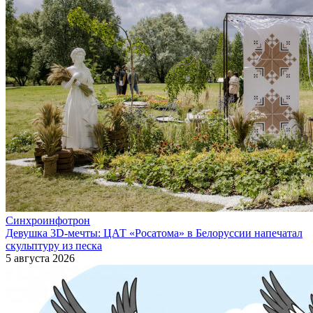
Синхроинфотрон
Девушка 3D-мечты: ЦАТ «Росатома» в Белоруссии напечатал
скульптуру из песка
5 августа 2026