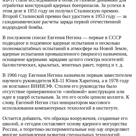
отработки конструкций ядерных боеприпасов. За успехи в
этом деле в 1951 году он получил Сталинскую премию.
Второй Сталинской премии был удостоен в 1953 году — ​за
газодинамические расчеты заряда первой отечественной
водородной бомбы.
В послужном списке Евгения Негина — первые в СССР
подводное и подземное ядерные испытания и несколько
полномасштабных испытаний в атмосфере на Новой Земле,
ядерные испытания промышленного (мирного) назначения,
оснащение ядерными зарядами целого спектра носителей:
баллистических, крылатых, зенитных ракет, торпед и т. д.
В 1966 году Евгения Негина назначили первым заместителем
научного руководителя КБ‑11 Юлия Харитона, а в 1978 году
он возглавил ВНИИЭФ. Стилем его руководства было
отсутствие приверженности «любимой» конструкции или
идее в ущерб остальным. За это его особо ценили коллеги. К
слову, Евгений Негин стал инициатором массового
использования компьютерных технологий в институте.
Остается добавить, что образцы вооружения, созданные его
школой, и сегодня составляют основу ядерного могущества
России, а теоретико-экспериментальные ноу-хау определяют
многие направления развития специальных технологий.