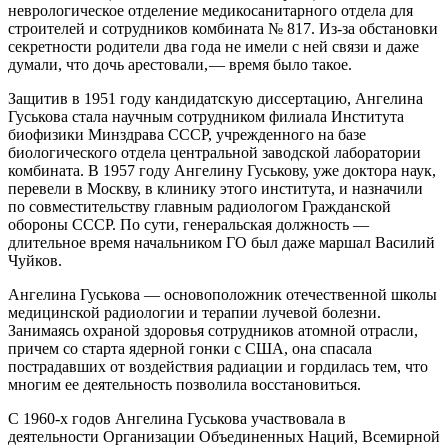
неврологическое отделение медико­санитарного отдела для
строителей и сотрудников комбината № 817. Из-за обстановки
секретности родители два года не имели с ней связи и даже
думали, что дочь арестовали, — ​время было такое.
Защитив в 1951 году кандидатскую диссертацию, Ангелина
Гуськова стала научным сотрудником филиала Института
биофизики Минздрава СССР, учрежденного на базе
биологического отдела центральной заводской лаборатории
комбината. В 1957 году Ангелину Гуськову, уже доктора наук,
перевели в Москву, в клинику этого института, и назначили
по совместительству главным радиологом Гражданской
обороны СССР. По сути, генеральская должность — ​
длительное время начальником ГО был даже маршал Василий
Чуйков.
Ангелина Гуськова — ​основоположник отечественной школы
медицинской радиологии и терапии лучевой болезни.
Занимаясь охраной здоровья сотрудников атомной отрасли,
причем со старта ядерной гонки с США, она спасала
пострадавших от воздействия радиации и гордилась тем, что
многим ее деятельность позволила восстановиться.
С 1960‑х годов Ангелина Гуськова участвовала в
деятельности Организации Объединенных Наций, Всемирной