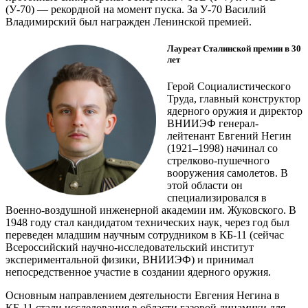
(У‑70) — ​рекордной на момент пуска. За У‑70 Василий
Владимирский был награжден Ленинской премией.
Лауреат Сталинской премии в 30
лет
Герой Социалистического
Труда, главный конструктор
ядерного оружия и директор
ВНИИЭФ генерал-
лейтенант Евгений Негин
(1921–1998) начинал со
стрелково-пушечного
вооружения самолетов. В
этой области он
специализировался в
Военно-воздушной инженерной академии им. Жуковского. В
1948 году стал кандидатом технических наук, через год был
переведен младшим научным сотрудником в КБ-11 (сейчас
Всероссийский научно-исследовательский институт
экспериментальной физики, ВНИИЭФ) и принимал
непосредственное участие в создании ядерного оружия.
Основным направлением деятельности Евгения Негина в
КБ‑11 стали исследования в области газовой динамики для