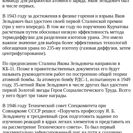
команду для разработки атомного заряда, Яков Зельдович был
в числе первых.
В 1943 году за достижения в физике горения и взрыва Яков
Зельдович был удостоен своей первой Сталинской премии
(три у него впереди). В том же году по поручению Курчатова
расчетным путем обосновал низкую эффективность метода
термодиффузии для разделения изотопов урана. Это имело
важное значение для выбора более эффективных технологий
обогащения урана по 235‑му изотопу (газовая диффузия, затем
центрифугирование).
По предписанию Сталина Якова Зельдовича направили в
КБ-11. Позже в правительственных документах его будут
называть руководителем работ по построению общей теории
атомной бомбы. За атомную бомбу РДС‑1, испытанную в 1949
году, 35‑летний Яков Зельдович в числе других был удостоен
первой Золотой звезды Героя Социалистического Труда. Всего
у него будет три такие награды.
В 1946 году Технический совет Спецкомитета при
Совнаркоме СССР решил: «Поручить профессору Я. Б.
Зельдовичу в трехдневный срок подготовить задание по
изучению реакций в ядрах легких элементов и представить их
на рассмотрение Технического совета». То был первый
документально зафиксированный шаг на пути к созданию