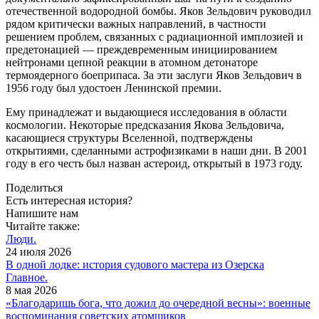
отечественной водородной бомбы. Яков Зельдович руководил
рядом критически важных направлений, в частности
решением проблем, связанных с радиационной имплозией и
предетонацией — ​преждевременным инициированием
нейтронами цепной реакции в атомном детонаторе
термоядерного боеприпаса. За эти заслуги Яков Зельдович в
1956 году был удостоен Ленинской премии.
Ему принадлежат и выдающиеся исследования в области
космологии. Некоторые предсказания Якова Зельдовича,
касающиеся структуры Вселенной, подтверждены
открытиями, сделанными астрофизиками в наши дни. В 2001
году в его честь был назван астероид, открытый в 1973 году.
Поделиться
Есть интересная история?
Напишите нам
Читайте также:
Люди.
24 июля 2026
В одной лодке: история судового мастера из Озерска
Главное.
8 мая 2026
«Благодаришь бога, что дожил до очередной весны»: военные
воспоминания советских атомщиков