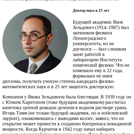
Доктор наук в 25 лет
Будущий академик Яков
Зельдович (1914–1987) был
заочником физмата
Ленинградского
университета, но не
доучился — ​был слишком
занят работой в
лаборатории Института
химической физики. Что не
помешало ему в 22 года,
формально не имея
диплома, получить ученую степень кандидата физико-
математических наук и в 25 лет защитить докторскую.
Компания у Якова Зельдовича была блестящая. В 1939 году он
с Юлием Харитоном (тоже будущим академиком) рассчитал
кинетику цепной реакции деления в водном растворе урана.
Игорь Тамм (не только будущий академик, но и нобелевский
лауреат), ознакомившись с выводами коллег, заявил, что их
открытие может привести к созданию боеприпаса невиданной
мощности. Когда Курчатов в 1942 году начал набирать