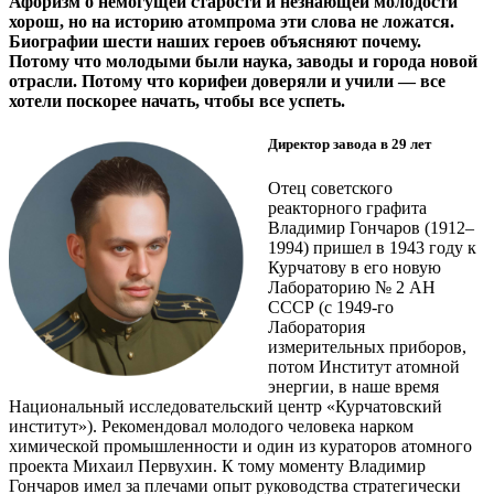
Афоризм о немогущей старости и незнающей молодости
хорош, но на историю атомпрома эти слова не ложатся.
Биографии шести наших героев объясняют почему.
Потому что молодыми были наука, заводы и города новой
отрасли. Потому что корифеи доверяли и учили — все
хотели поскорее начать, чтобы все успеть.
Директор завода в 29 лет
Отец советского
реакторного графита
Владимир Гончаров (1912–
1994) пришел в 1943 году к
Курчатову в его новую
Лабораторию № 2 АН
СССР (с 1949-го
Лаборатория
измерительных приборов,
потом Институт атомной
энергии, в наше время
Национальный исследовательский центр «Курчатовский
институт»). Рекомендовал молодого человека нарком
химической промышленности и один из кураторов атомного
проекта Михаил Первухин. К тому моменту Владимир
Гончаров имел за плечами опыт руководства стратегически