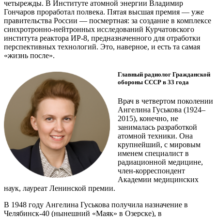
четырежды. В Институте атомной энергии Владимир
Гончаров проработал полвека. Пятая высшая премия — ​уже
правительства России — ​посмертная: за создание в комплексе
синхротронно-нейтронных исследований Курчатовского
института реактора ИР‑8, предназначенного для отработки
перспективных технологий. Это, наверное, и есть та самая
«жизнь после».
Главный радиолог Гражданской
обороны СССР в 33 года
Врач в четвертом поколении
Ангелина Гуськова (1924–
2015), конечно, не
занималась разработкой
атомной техники. Она
крупнейший, с мировым
именем специалист в
радиационной медицине,
член-корреспондент
Академии медицинских
наук, лауреат Ленинской премии.
В 1948 году Ангелина Гуськова получила назначение в
Челябинск-40 (нынешний «Маяк» в Озерске), в