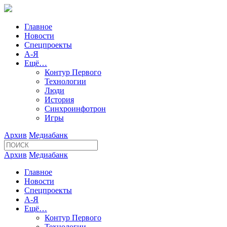
Главное
Новости
Спецпроекты
А-Я
Ещё…
Контур Первого
Технологии
Люди
История
Синхроинфотрон
Игры
Архив
Медиабанк
Архив
Медиабанк
Главное
Новости
Спецпроекты
А-Я
Ещё…
Контур Первого
Технологии