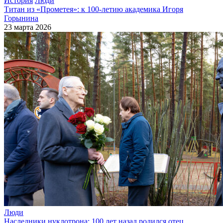
История
Люди
Титан из «Прометея»: к 100-летию академика Игоря
Горынина
23 марта 2026
Люди
Наследники нуклотрона: 100 лет назад родился отец