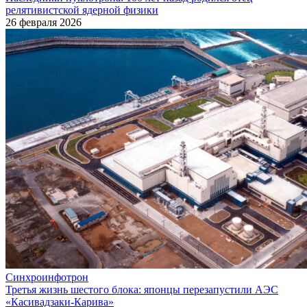
релятивистской ядерной физики
26 февраля 2026
Синхроинфотрон
Третья жизнь шестого блока: японцы перезапустили АЭС
«Касивадзаки­-Карива»