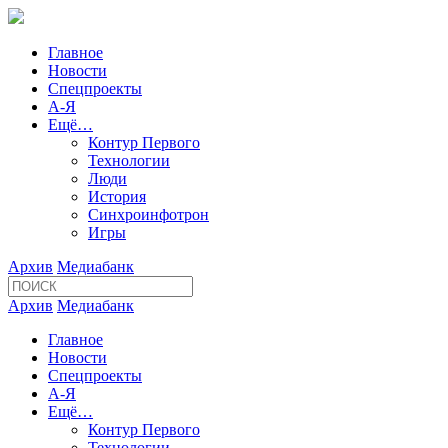
Главное
Новости
Спецпроекты
А-Я
Ещё…
Контур Первого
Технологии
Люди
История
Синхроинфотрон
Игры
Архив
Медиабанк
Архив
Медиабанк
Главное
Новости
Спецпроекты
А-Я
Ещё…
Контур Первого
Технологии