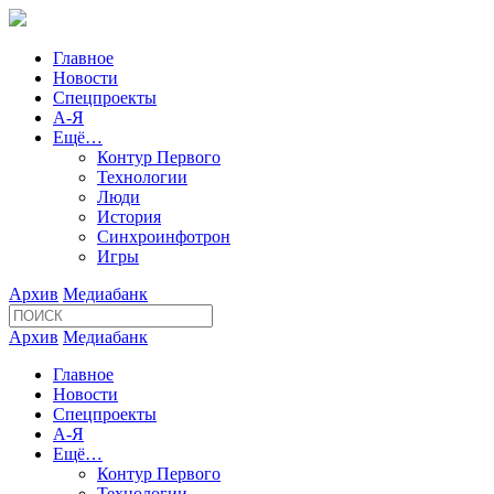
Главное
Новости
Спецпроекты
А-Я
Ещё…
Контур Первого
Технологии
Люди
История
Синхроинфотрон
Игры
Архив
Медиабанк
Архив
Медиабанк
Главное
Новости
Спецпроекты
А-Я
Ещё…
Контур Первого
Технологии