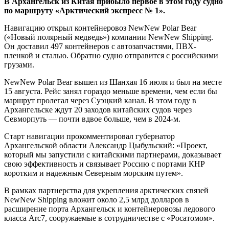
В Архангельск из Китая прибыло первое в этом году судно
по маршруту «Арктический экспресс № 1».
Навигацию открыл контейнеровоз NewNew Polar Bear
(«Новый полярный медведь») компании NewNew Shipping.
Он доставил 497 контейнеров с автозапчастями, ПВХ-
пленкой и сталью. Обратно судно отправится с российскими
грузами.
NewNew Polar Bear вышел из Шанхая 16 июля и был на месте
15 августа. Рейс занял гораздо меньше времени, чем если бы
маршрут пролегал через Суэцкий канал. В этом году в
Архангельске ждут 20 заходов китайских судов через
Севморпуть — ​почти вдвое больше, чем в 2024-м.
Старт навигации прокомментировал губернатор
Архангельской области Александр Цыбульский: «Проект,
который мы запустили с китайскими партнерами, доказывает
свою эффективность и связывает Россию с портами КНР
коротким и надежным Северным морским путем».
В рамках партнерства для укрепления арктических связей
NewNew Shipping вложит около 2,5 млрд долларов в
расширение порта Архангельск и контейнеровозы ледового
класса Arc7, сооружаемые в сотрудничестве с «Росатомом».