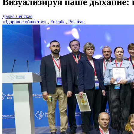
Визуализируя наше дыхание:
Дарья Лепская
«Здоровое общество»
,
Freepik
,
Polarean