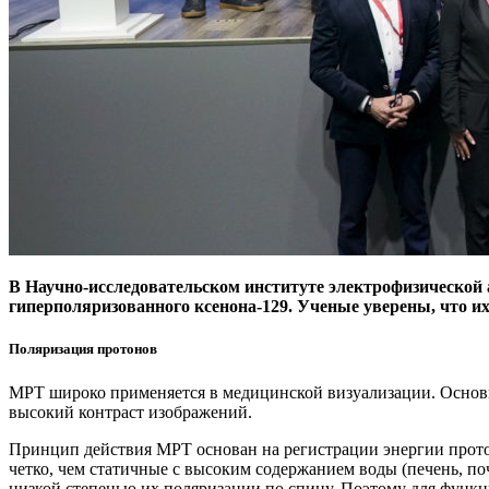
В Научно-исследовательском институте электрофизическо
гиперполяризованного ксенона‑129. Ученые уверены, что и
Поляризация протонов
МРТ широко применяется в медицинской визуализации. Основ
высокий контраст изображений.
Принцип действия МРТ основан на регистрации энергии прото
четко, чем статичные с высоким содержанием воды (печень, поч
низкой степенью их поляризации по спину. Поэтому для функ