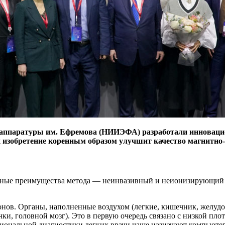
й аппаратуры им. Ефремова (НИИЭФА) разработали инноваци
х изобретение коренным образом улучшит качество магнитно
ные преимущества метода — ​неинвазивный и неионизирующий х
нов. Органы, наполненные воздухом (легкие, кишечник, желудо
ки, головной мозг). Это в первую очередь связано с низкой пло
циональной диагностики легких врачи чаще назначают компьюте