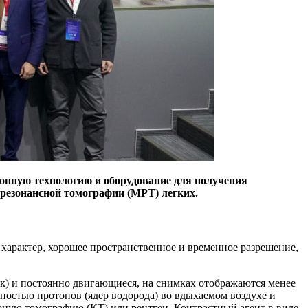
онную технологию и оборудование для получения
-резонансной томографии (МРТ) легких.
арактер, хорошее пространственное и временное разрешение,
к) и постоянно двигающиеся, на снимках отображаются менее
тностью протонов (ядер водорода) во вдыхаемом воздухе и
рную томографию (КТ) или рентген. Контрастный агент в виде