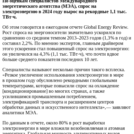
По оценкам специалистов Международного
энергетического агентства (МЭА), спрос на
электроэнергию в 2024 году вырос на рекордные 1,1 тыс.
ТВт·ч.
Об этом говорится в ежегодном отчете Global Energy Review.
Рост спроса на энергоносители значительно ускорился по
сравнению со средним темпом 2013–2023 годов (1,3 % в год) и
составил 2,2 %. По мнению экспертов, главным драйвером
этого ускорения стал повышенный спрос на электроэнергию:
он увеличился на 4,3 % (1,1 тыс. ТВт·ч), что почти вдвое
больше среднего показателя последних 10 лет.
Специалисты называют несколько причин такого всплеска.
«Резкое увеличение использования электроэнергии в мире
в прошлом году обусловлено рекордными глобальными
температурами, которые повысили спрос на охлаждение
[кондиционирование] во многих странах, а также
усилившимся промышленным потреблением,
электрификацией транспорта и расширением центров
обработки данных и искусственного интеллекта», — ​заявляют
аналитики МЭА.
По данным в отчете, около 80 % в рост выработки
электроэнергии в мире вложили возобновляемая и атомная
энергетика. Глобальная мощность альтернативных видов