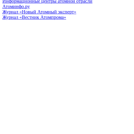
Информационные центры атомной отрасли
Атоминфо.ру
Журнал «Новый Атомный эксперт»
Журнал «Вестник Атомпрома»