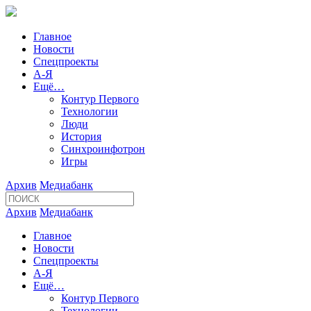
Главное
Новости
Спецпроекты
А-Я
Ещё…
Контур Первого
Технологии
Люди
История
Синхроинфотрон
Игры
Архив
Медиабанк
Архив
Медиабанк
Главное
Новости
Спецпроекты
А-Я
Ещё…
Контур Первого
Технологии