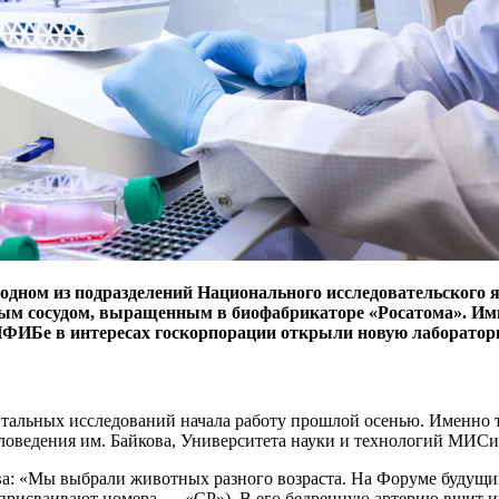
дном из подразделений Национального исследовательского я
сным сосудом, выращенным в биофабрикаторе «Росатома». И
 ИФИБе в интересах госкорпорации открыли новую лаборатор
тальных исследований начала работу прошлой осенью. Именно т
иаловедения им. Байкова, Университета науки и технологий МИ
ва: «Мы выбрали животных разного возраста. На Форуме будущи
исваивают номера. — ​«СР»). В его бедренную артерию вшит им