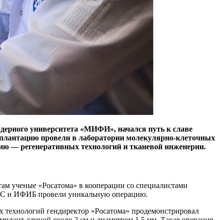
дерного университета «МИФИ», начался путь к славе
мплантацию провели в лаборатории молекулярно-клеточных
ию — ​регенеративных технологий и тканевой инженерии.
ам ученые «Росатома» в кооперации со специалистами
СиС и ИФИБ провели уникальную операцию.
х технологий гендиректор «Росатома» продемонстрировал
плант длиной около 2 см и диаметром 1,5 мм. Такая операция