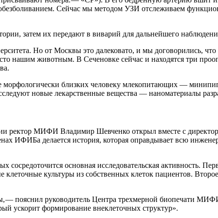
обезболиванием. Сейчас мы методом УЗИ отслеживаем функциони
тории, затем их передают в виварий для дальнейшего наблюдени
итета. Но от Москвы это далековато, и мы договорились, что 
есто нашим животным. В Сеченовке сейчас и находятся три проо
ва.
орфологически близких человеку млекопитающих — ​минипигах,
исследуют новые лекарственные вещества — ​наноматериалы раз
ии ректор МИФИ Владимир Шевченко открыл вместе с директор
нах ИФИБа делается история, которая оправдывает всю инженер
рых сосредоточится основная исследовательская активность. Пер
 клеточные культуры из собственных клеток пациентов. Второе
ы, — ​пояснил руководитель Центра трехмерной биопечати МИФИ
орый ускорит формирование внеклеточных структур».