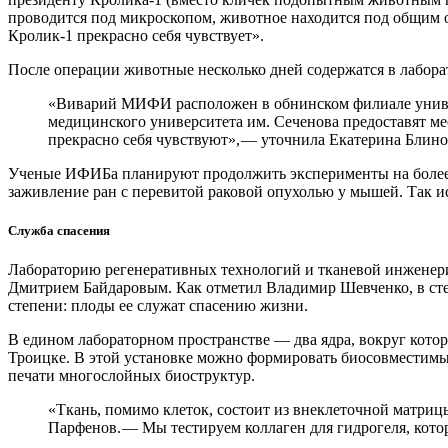
проводится под микроскопом, животное находится под общим 
Кролик‑1 прекрасно себя чувствует».
После операции животные несколько дней содержатся в лабора
«Виварий МИФИ расположен в обнинском филиале универс
медицинского университета им. Сеченова предоставят м
прекрасно себя чувствуют», — ​уточнила Екатерина Блино
Ученые ИФИБа планируют продолжить эксперименты на более м
заживление ран с перевитой раковой опухолью у мышей. Так 
Служба спасения
Лабораторию регенеративных технологий и тканевой инженер
Дмитрием Байдаровым. Как отметил Владимир Шевченко, в сте
степени: плоды ее служат спасению жизни.
В едином лабораторном пространстве — ​два ядра, вокруг кото
Троицке. В этой установке можно формировать биосовместимые
печати многослойных биоструктур.
«Ткань, помимо клеток, состоит из внеклеточной матриц
Парфенов. — ​Мы тестируем коллаген для гидрогеля, кот