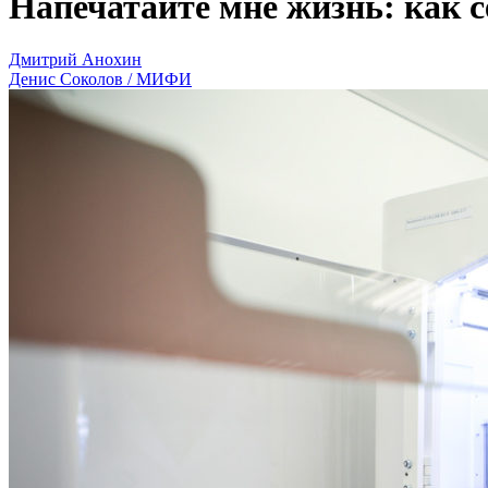
Напечатайте мне жизнь: как 
Дмитрий Анохин
Денис Соколов / МИФИ