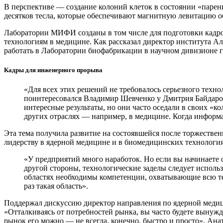
В перспективе — ​создание колоний клеток в состоянии «паре
десятков тесла, которые обеспечивают магнитную левитацию об
Лаборатории МИФИ созданы в том числе для подготовки кадро
технологиям в медицине. Как рассказал директор института А
работать в Лаборатории биофабрикации в научном дивизионе 
Кадры для инженерного прорыва
«Для всех этих решений не требовалось серьезного технол
поинтересовался Владимир Шевченко у Дмитрия Байдаров
интересные результаты, но они часто оседали в своих «к
других отраслях — ​например, в медицине. Когда инфор
Эта тема получила развитие на состоявшейся после торжестве
лидерству в ядерной медицине и в биомедицинских технология
«У предприятий много наработок. Но если вы начинаете с т
другой стороны, технологические заделы следует использ
областях необходимы компетенции, охватывающие всю техн
раз такая область».
Поддержал дискуссию директор направления по ядерной меди
«Отталкиваясь от потребностей рынка, вы часто будете вынужд
рынок его можно — ​не всегда, конечно, быстро и просто». Ан