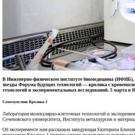
В Инженерно-физическом институте биомедицины (ИФИБ), о
звезды Форума будущих технологий — ​кролика с кровено
технологий и экспериментальных исследований. 5 марта в
Самочувствие Кролика‑1
Лаборатория молекулярно-клеточных технологий и эксперимен
Сеченовского университета, Института металлургии и матер
Об эксперименте нам рассказала заведующая Екатерина Блино
президенту Кролика‑1 (вместо кличек подопытным животным пр