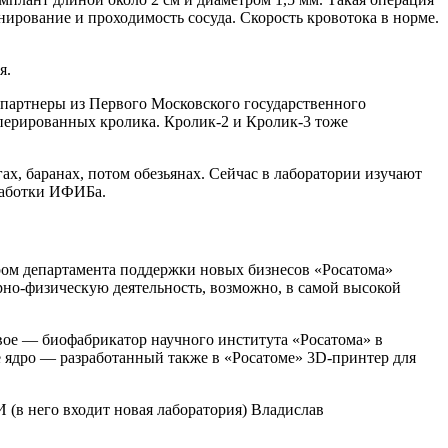
рование и проходимость сосуда. Скорость кровотока в норме.
я.
партнеры из Первого Московского государственного
перированных кролика. Кролик‑2 и Кролик‑3 тоже
 баранах, потом обезьянах. Сейчас в лаборатории изучают
работки ИФИБа.
ом департамента поддержки новых бизнесов «Росатома»
но-физическую деятельность, возможно, в самой высокой
вое — ​биофабрикатор научного института «Росатома» в
 ядро — ​разработанный также в «Росатоме» 3D-принтер для
 (в него входит новая лаборатория) Владислав