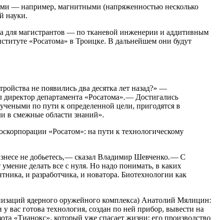
лями — ​например, магнитными (напряженностью несколько
й науки.
а для магистрантов — ​по тканевой инженерии и аддитивным
нституте «Росатома» в Троицке. В дальнейшем они будут
ройства не появились два десятка лет назад?» — ​
директор департамента «Росатома». — ​Достигались
е учеными по пути к определенной цели, пригодятся в
и в смежные области знаний».
оскорпорации «Росатом»: на пути к технологическому
изнесе не добьетесь, — ​сказал Владимир Шевченко. — ​С
умение делать все с нуля. Но надо понимать, в каких
тника, и разработчика, и новатора. Биотехнологии как
низаций ядерного оружейного комплекса) Анатолий Мялицин:
у вас готова технология, создан по ней прибор, вывести на
ота «Тианокс», который уже спасает жизни: его производство