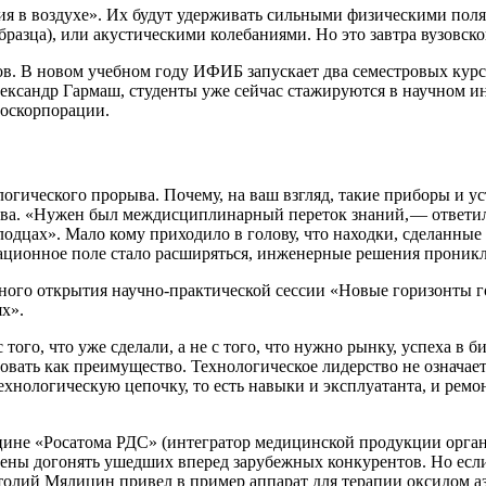
ния в воздухе». Их будут удерживать сильными физическими по
разца), или акустическими колебаниями. Но это завтра вузовско
в. В новом учебном году ИФИБ запускает два семестровых курс
лександр Гармаш, студенты уже сейчас стажируются в научном и
госкорпорации.
огического прорыва. Почему, на ваш взгляд, такие приборы и уст
а. «Нужен был междисциплинарный переток знаний, — ​ответил 
олодцах». Мало кому приходило в голову, что находки, сделанны
мационное поле стало расширяться, инженерные решения проникл
нного открытия научно-практической сессии «Новые горизонты г
х».
ого, что уже сделали, а не с того, что нужно рынку, успеха в б
овать как преимущество. Технологическое лидерство не означает 
ологическую цепочку, ​то есть навыки и эксплуатанта, и ремон
цине «Росатома РДС» (интегратор медицинской продукции орга
ены догонять ушедших вперед зарубежных конкурентов. Но если 
атолий Мялицин привел в пример аппарат для терапии оксидом аз