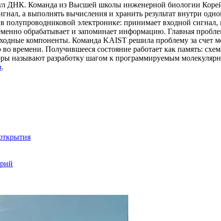
екул ДНК. Команда из Высшей школы инженерной биологии Корей
 сигнал, а выполнять вычисления и хранить результат внутри од
 в полупроводниковой электронике: принимает входной сигнал, м
ременно обрабатывает и запоминает информацию. Главная пробл
исходные компоненты. Команда KAIST решила проблему за счет 
во времени. Получившееся состояние работает как память: схе
торы называют разработку шагом к программируемым молекуляр
b
.
 открытия
орий