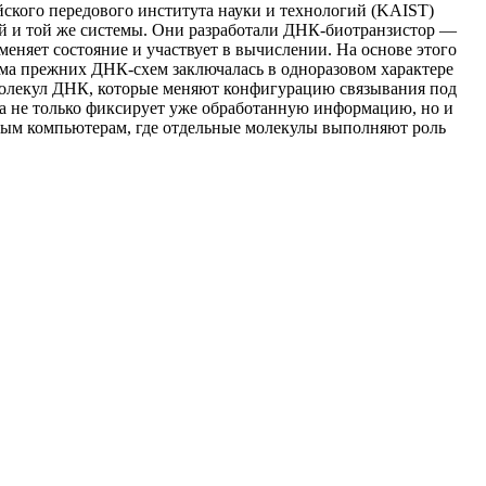
ского передового института науки и технологий (KAIST)
ной и той же системы. Они разработали ДНК-биотранзистор —
еняет состояние и участвует в вычислении. На основе этого
ема прежних ДНК-схем заключалась в одноразовом характере
молекул ДНК, которые меняют конфигурацию связывания под
ма не только фиксирует уже обработанную информацию, но и
ным компьютерам, где отдельные молекулы выполняют роль