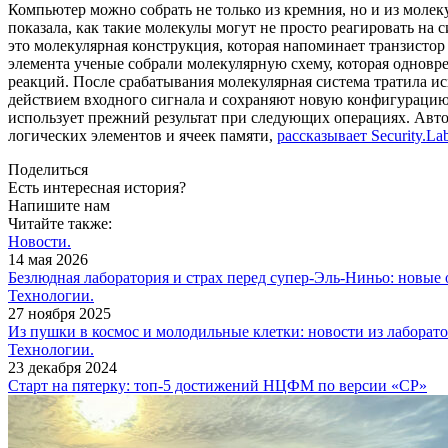
Компьютер можно собрать не только из кремния, но и из мол
показала, как такие молекулы могут не просто реагировать на
это молекулярная конструкция, которая напоминает транзистор
элемента ученые собрали молекулярную схему, которая однов
реакций. После срабатывания молекулярная система тратила 
действием входного сигнала и сохраняют новую конфигурацию 
использует прежний результат при следующих операциях. Ав
логических элементов и ячеек памяти,
рассказывает Security.La
Поделиться
Есть интересная история?
Напишите нам
Читайте также:
Новости.
14 мая 2026
Безлюдная лаборатория и страх перед супер-Эль-Ниньо: новые
Технологии.
27 ноября 2025
Из пушки в космос и молодильные клетки: новости из лаборат
Технологии.
23 декабря 2024
Старт на пятерку: топ-5 достижений НЦФМ по версии «СР»