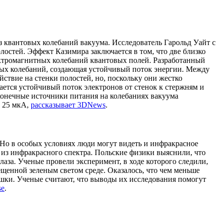
з квантовых колебаний вакуума. Исследователь Гарольд Уайт с
стей. Эффект Казимира заключается в том, что две близко
ектромагнитных колебаний квантовых полей. Разработанный
овых колебаний, создающая устойчивый поток энергии. Между
ствие на стенки полостей, но, поскольку они жестко
ается устойчивый поток электронов от стенок к стержням и
сконечные источники питания на колебаниях вакуума
е 25 мкА,
рассказывает 3DNews
.
 Но в особых условиях люди могут видеть и инфракрасное
из инфракрасного спектра. Польские физики выяснили, что
лаза. Ученые провели эксперимент, в ходе которого следили,
щенной зеленым светом среде. Оказалось, что чем меньше
ышки. Ученые считают, что выводы их исследования помогут
se
.