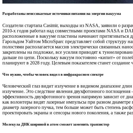
Разработаны неиссякаемые источники питания на энергии вакуума
Создатели стартапа Casimir, выходцы из NASA, заявили о раз
2010-х годов работал над совместными проектами NASA и DAR
расположенные в вакууме пластины начинают притягиваться д
Гарольдом Уайтом MicroSparc представляет собой структуру н
полостями располагается массив электрически связанных нанос
закреплены на подложке, все усилия приводят к туннелировани
дальше по цепи. Поскольку вакуум постоянно «кипит» от полей
планируют в 2028 году. Целевым показателем станет создание
Что нужно, чтобы человек видел в инфракрасном спектре
Человеческий глаз видит излучение в видимом диапазоне длин 
излучение. Это следствие явления двухфотонного поглощения 
эффективность двухфотонного зрения напрямую зависит от диам
как волонтеры видят лазерные импульсы при разном диаметре 
диаметр лазерного пучка, тем больше может быть степень рас
проектировать экраны и сенсоры нового поколения, а также р
Молекула ДНК шириной в атом сможет заменить транзистор