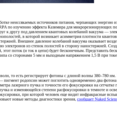
работке неиссякаемых источников питания, черпающих энергию и
PA по изучению эффекта Казимира для микрорезонирующих поло
руг к другу под давлением квантовых колебаний вакуума — эл
анополостей, в которой возникает асимметрия плотности квант
тержней. Внешнее давление колебаний вакуума оказывает воздей
ю электронов из стенок полостей в сторону наностержней. Созд
, этот поток (и ток в цепи) будет бесконечным. Представить бе
 чипа со сторонами 5 мм и выходным напряжением 1,5 В при ток
волн, то есть регистрирует фотоны с длиной волны 380–780 нм.
— пигмент родопсин может поглотить одновременно два фотона 
етра лазерного пучка и точности его фокусировки на сетчатке г
пучка и изменяющейся степени расфокусировки в темноте и осве
фокусировки, при которой человек еще видит инфракрасные всп
азовьют новые методы диагностики зрения,
сообщает Naked Scien