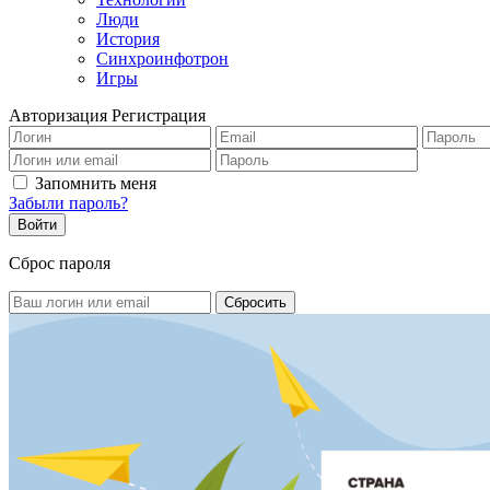
Люди
История
Синхроинфотрон
Игры
Авторизация
Регистрация
Запомнить меня
Забыли пароль?
Сброс пароля