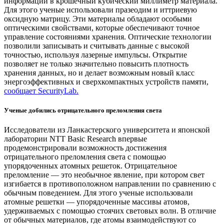
информации в крошечный кубический миллиметр материала.
Для этого ученые использовали празеодим и иттриевую
оксидную матрицу. Эти материалы обладают особыми
оптическими свойствами, которые обеспечивают точное
управление состояниями хранения. Оптические технологии
позволили записывать и считывать данные с высокой
точностью, используя лазерные импульсы. Открытие
позволяет не только значительно повысить плотность
хранения данных, но и делает возможным новый класс
энергоэффективных и сверхкомпактных устройств памяти,
сообщает SecurityLab.
Ученые добились отрицательного преломления света
Исследователи из Ланкастерского университета и японской
лаборатории NTT Basic Research впервые
продемонстрировали возможность достижения
отрицательного преломления света с помощью
упорядоченных атомных решеток. Отрицательное
преломление — это необычное явление, при котором свет
изгибается в противоположном направлении по сравнению с
обычным поведением. Для этого ученые использовали
атомные решетки — упорядоченные массивы атомов,
удерживаемых с помощью стоячих световых волн. В отличие
от обычных материалов, где атомы взаимодействуют со