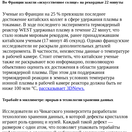
Во Франции зажгли «искусственное солнце» на рекордные 22 минуты
Ученые из Франции на 25 % превзошли последнее
достижение китайских коллег в сфере удержания плазмы в
токамаке. В ходе последнего эксперимента термоядерный
реактор WEST удерживал плазму в течение 22 минут, что
стало новым мировым рекордом, ранее принадлежавшим
китайским ученым (17 минут 46 секунд). Однако французские
исследователи не раскрыли дополнительных деталей
эксперимента. В частности, неизвестны данные о температуре
в рабочей камере. Стоит отметить, что китайские ученые
также не раскрывают всю информацию, позволяющую
объективно оценить их достижения в области удержания
термоядерной плазмы. При этом для поддержания
термоядерной реакции в земных условиях температура
ионной плазмы в рабочей камере реактора должна быть не
ниже 100 млн °C,
рассказывает 3DNews.
Терабайт в миллиметре: прорыв в технологии хранения данных
Исследователи из Чикагского университета разработали
технологию хранения данных, в которой дефекты кристаллов
играют роль единиц и нулей. Каждый такой дефект —
размером с один атом, что позволяет упаковать терабайты