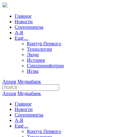
Главное
Новости
Спецпроекты
А-Я
Ещё…
Контур Первого
Технологии
Люди
История
Синхроинфотрон
Игры
Архив
Медиабанк
Архив
Медиабанк
Главное
Новости
Спецпроекты
А-Я
Ещё…
Контур Первого
Технологии