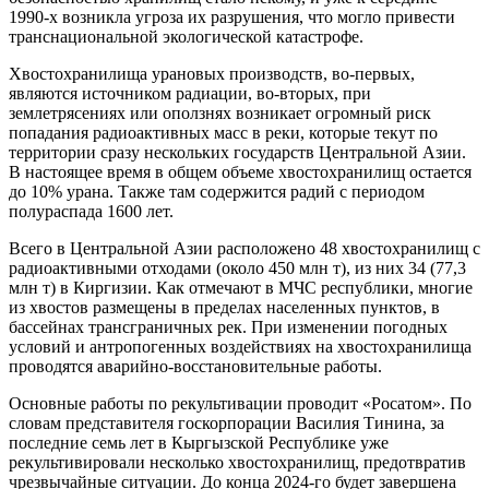
1990-х возникла угроза их разрушения, что могло привести
транснациональной экологической катастрофе.
Хвостохранилища урановых производств, во-первых,
являются источником радиации, во-вторых, при
землетрясениях или оползнях возникает огромный риск
попадания радиоактивных масс в реки, которые текут по
территории сразу нескольких государств Центральной Азии.
В настоящее время в общем объеме хвостохранилищ остается
до 10% урана. Также там содержится радий с периодом
полураспада 1600 лет.
Всего в Центральной Азии расположено 48 хвостохранилищ с
радиоактивными отходами (около 450 млн т), из них 34 (77,3
млн т) в Киргизии. Как отмечают в МЧС республики, многие
из хвостов размещены в пределах населенных пунктов, в
бассейнах трансграничных рек. При изменении погодных
условий и антропогенных воздействиях на хвостохранилища
проводятся аварийно-восстановительные работы.
Основные работы по рекультивации проводит «Росатом». По
словам представителя госкорпорации Василия Тинина, за
последние семь лет в Кыргызской Республике уже
рекультивировали несколько хвостохранилищ, предотвратив
чрезвычайные ситуации. До конца 2024-го будет завершена