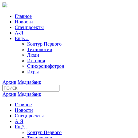
Главное
Новости
Спецпроекты
А-Я
Ещё…
Контур Первого
Технологии
Люди
История
Синхроинфотрон
Игры
Архив
Медиабанк
Архив
Медиабанк
Главное
Новости
Спецпроекты
А-Я
Ещё…
Контур Первого
Технологии