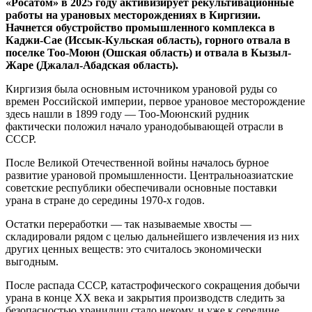
«
Росатом
»
в 2025 году активизирует рекультивационные
работы на урановых месторождениях в Киргизии.
Начнется обустройство промышленного комплекса в
Каджи-Сае (Иссык-Кульская область), горного отвала в
поселке Тоо-Моюн (Ошская область) и отвала в Кызыл-
Жаре (Джалал-Абадская область).
Киргизия была основным источником урановой руды со
времен Российской империи, первое урановое месторождение
здесь нашли в 1899 году — Тоо-Моюнский рудник
фактически положил начало уранодобывающей отрасли в
СССР.
После Великой Отечественной войны началось бурное
развитие урановой промышленности. Центральноазиатские
советские республики обеспечивали основные поставки
урана в стране до середины 1970-х годов.
Остатки переработки — так называемые хвосты —
складировали рядом с целью дальнейшего извлечения из них
других ценных веществ: это считалось экономически
выгодным.
После распада СССР, катастрофического сокращения добычи
урана в конце XX века и закрытия производств следить за
безопасностью хранилищ стало некому, и уже к середине