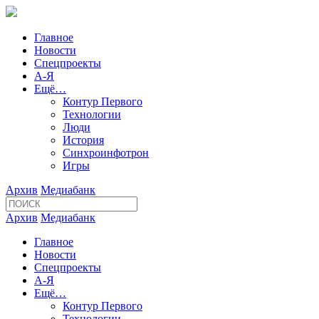
Главное
Новости
Спецпроекты
А-Я
Ещё…
Контур Первого
Технологии
Люди
История
Синхроинфотрон
Игры
Архив
Медиабанк
Архив
Медиабанк
Главное
Новости
Спецпроекты
А-Я
Ещё…
Контур Первого
Технологии