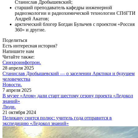
Станислав Дробышевский;
старший преподаватель кафедры инженерной
радиоэкологии и радиохимической технологии СПбГТИ
Андрей Акатов;
арктический блогер Богдан Булычев с проектом «Россия
360» и другие.
Поделиться
Есть интересная история?
Напишите нам
Читайте также:
Синхроинфотрон.
28 апреля 2025
Станислав Дробышевский — о заселении Арктики и будущем
человечества
Новости.
7 апреля 2025
В музее «Атом» дали старт шестому сезону проекта «Ледокол
знаний»
Люди.
21 октября 2024
Пеликану снится полюс: учитель года отправится в
экспедицию «Ледокол знаний»