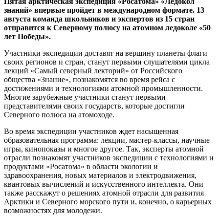
Пятая арктическая экспедиция
«
Росатома
»
«Ледокол
знаний» впервые пройдет в международном формате.
13
августа
команда школьников и экспертов из 15 стран
отправится к Северному полюсу на атомном ледоколе «50
лет Победы».
Участники экспедиции доставят на вершину планеты флаги
своих регионов и стран, станут первыми слушателями цикла
лекций «Самый северный лекторий» от Российского
общества «Знание», познакомятся во время рейса с
достижениями и технологиями атомной промышленности.
Многие зарубежные участники станут первыми
представителями своих государств, которые достигли
Северного полюса на атомоходе.
Во время экспедиции участников ждет насыщенная
образовательная программа: лекции, мастер-классы, научные
игры, кинопоказы и многое другое. Так, эксперты атомной
отрасли познакомят участников экспедиции с технологиями и
продуктами «Росатома» в области экологии и
здравоохранения, новых материалов и электродвижения,
квантовых вычислений и искусственного интеллекта. Они
также расскажут о решениях атомной отрасли для развития
Арктики и Северного морского пути и, конечно, о карьерных
возможностях для молодежи.