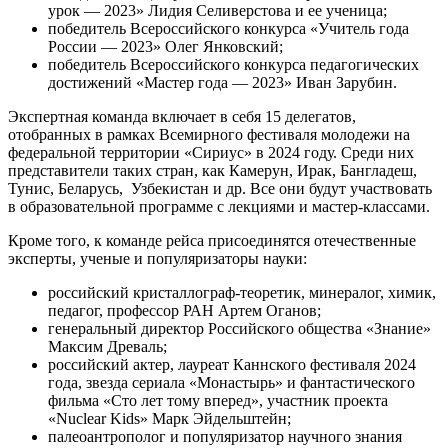
урок — 2023» Лидия Селиверстова и ее ученица;
победитель Всероссийского конкурса «Учитель года
России — 2023» Олег Янковский;
победитель Всероссийского конкурса педагогических
достижений «Мастер года — 2023» Иван Зарубин.
Экспертная команда включает в себя 15 делегатов,
отобранных в рамках Всемирного фестиваля молодежи на
федеральной территории «Сириус» в 2024 году. Среди них
представители таких стран, как Камерун, Ирак, Бангладеш,
Тунис, Беларусь, Узбекистан и др. Все они будут участвовать
в образовательной программе с лекциями и мастер-классами.
Кроме того, к команде рейса присоединятся отечественные
эксперты, ученые и популяризаторы науки:
российский кристаллограф-теоретик, минералог, химик,
педагог, профессор РАН Артем Оганов;
генеральный директор Российского общества «Знание»
Максим Древаль;
российский актер, лауреат Каннского фестиваля 2024
года, звезда сериала «Монастырь» и фантастического
фильма «Сто лет тому вперед», участник проекта
«Nuclear Kids» Марк Эйдельштейн;
палеоантрополог и популяризатор научного знания