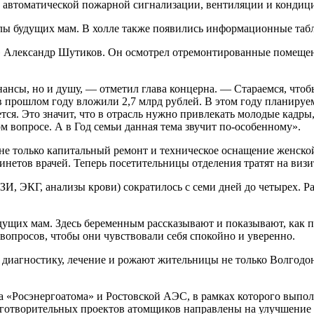
 автоматической пожарной сигнализации, вентиляции и кондиц
олы будущих мам. В холле также появились информационные табл
 Александр Шутиков. Он осмотрел отремонтированные помещения,
ансы, но и душу, — отметил глава концерна. — Стараемся, что
 прошлом году вложили 2,7 млрд рублей. В этом году планируем 
тся. Это значит, что в отрасль нужно привлекать молодые кадр
 вопросе. А в Год семьи данная тема звучит по-особенному».
е только капитальный ремонт и техническое оснащение женской
бинетов врачей. Теперь посетительницы отделения тратят на визит
И, ЭКГ, анализы крови) сократилось с семи дней до четырех. Ра
ущих мам. Здесь беременным рассказывают и показывают, как пе
 вопросов, чтобы они чувствовали себя спокойно и уверенно.
иагностику, лечение и рожают жительницы не только Волгодонск
 «Росэнергоатома» и Ростовской АЭС, в рамках которого выпо
аготворительных проектов атомщиков направлены на улучшение