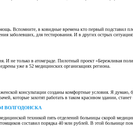
омощь. Вспомните, в ковидные времена кто первый подставил п
ения заболевших, для тестирования. И в других острых ситуаци
. И не только в атомграде. Пилотный проект «Бережливая пол
недрены уже в 52 медицинских организациях региона.
В женской консультации созданы комфортные условия. Я думаю, б
ачей, которые захотят работать в таком красивом здании, станет
М ВОЛГОДОНСКА
едицинской техникой пять отделений больницы скорой медицин
томщиков составил порядка 40 млн рублей. В этой больнице по