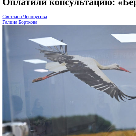
Оплатили консультацию: «Бе
Светлана Черноусова
Галина Борткова