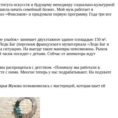
ститута искусств и будущему менеджеру социально-культурной
решила начать семейный бизнес. Мой муж работает в
из «Фиксиков» и придумали первую программу. Года три все
ре улыбок» занимает двухэтажное здание площадью 150 м².
Леди Баг (персонаж французского мультсериала «Леди Баг и
сла ситуацию. На выезде такие маневры невозможны. Рынок
 часик посидит с детьми. Сейчас от аниматора ждут
вы распрощаться с детством. «Поначалу мы работали в
те с ними. Многие теперь у нас подрабатывают. На подхвате
арья Жукова познакомилась с мастерицей, которая шьет ей