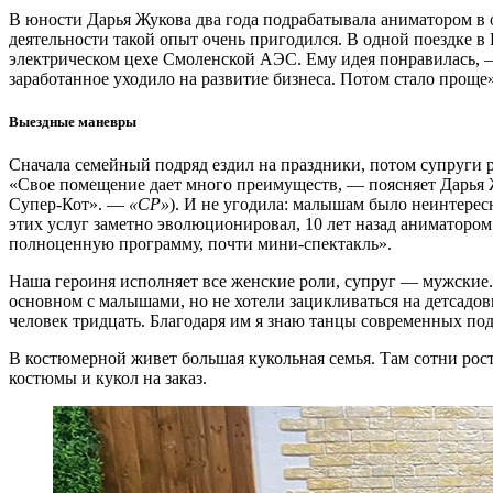
В юности Дарья Жукова два года подрабатывала аниматором в 
деятельности такой опыт очень пригодился. В одной поездке в
электрическом цехе Смоленской АЭС. Ему идея понравилась, 
заработанное уходило на развитие бизнеса. Потом стало проще»
Выездные маневры
Сначала семейный подряд ездил на праздники, потом супруги р
«Свое помещение дает много преимуществ, — поясняет Дарья Ж
Супер-Кот». —
«СР»
). И не угодила: малышам было неинтерес
этих услуг заметно эволюционировал, 10 лет назад аниматором
полноценную программу, почти мини-спектакль».
Наша героиня исполняет все женские роли, супруг — мужские.
основном с малышами, но не хотели зацикливаться на детсадов
человек тридцать. Благодаря им я знаю танцы современных подр
В костюмерной живет большая кукольная семья. Там сотни рост
костюмы и кукол на заказ.