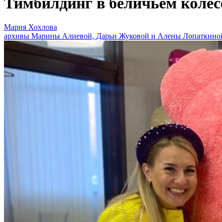
Тимбилдинг в беличьем колесе
Мария Хохлова
архивы Марины Алиевой, Дарьи Жуковой и Алены Лопаткино