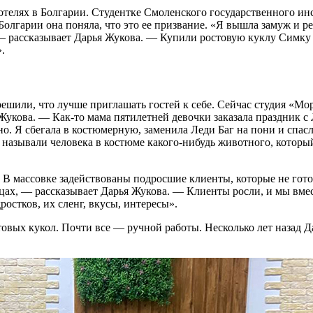
отелях в Болгарии. Студентке Смоленского государственного ин
 Болгарии она поняла, что это ее призвание. «Я вышла замуж и 
— рассказывает Дарья Жукова. — Купили ростовую куклу Симку 
.
ешили, что лучше приглашать гостей к себе. Сейчас студия «Мо
укова. — Как-то мама пятилетней девочки заказала праздник с 
но. Я сбегала в костюмерную, заменила Леди Баг на пони и спа
 называли человека в костюме какого-нибудь животного, который
 В массовке задействованы подросшие клиенты, которые не гото
цах, — рассказывает Дарья Жукова. — Клиенты росли, и мы вмес
остков, их сленг, вкусы, интересы».
овых кукол. Почти все — ручной работы. Несколько лет назад Д