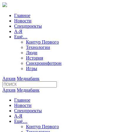
Главное
Новости
Спецпроекты
А-Я
Ещё…
Контур Первого
Технологии
Люди
История
Синхроинфотрон
Игры
Архив
Медиабанк
Архив
Медиабанк
Главное
Новости
Спецпроекты
А-Я
Ещё…
Контур Первого
Технологии