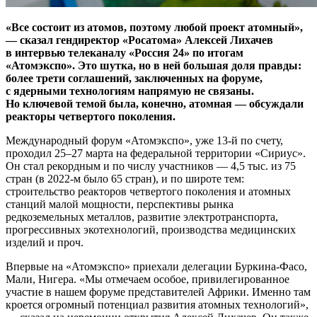
«Все состоит из атомов, поэтому любой проект атомный»,
— ​сказал гендиректор «Росатома» Алексей Лихачев
в интервью телеканалу «Россия 24» по итогам
«Атомэкспо». Это шутка, но в ней большая доля правды:
более трети соглашений, заключенных на форуме,
с ядерными технологиям напрямую не связаны.
Но ключевой темой была, конечно, атомная — ​обсуждали
реакторы четвертого поколения.
Международный форум «Атомэкспо», уже 13‑й по счету,
проходил 25–27 марта на федеральной территории «Сириус».
Он стал рекордным и по числу участников — ​4,5 тыс. из 75
стран (в 2022‑м было 65 стран), и по широте тем:
строительство реакторов четвертого поколения и атомных
станций малой мощности, перспективы рынка
редкоземельных металлов, развитие электротранспорта,
прогрессивных экотехнологий, производства медицинских
изделий и проч.
Впервые на «Атомэкспо» приехали делегации Буркина-Фасо,
Мали, Нигера. «Мы отмечаем особое, привилегированное
участие в нашем форуме представителей Африки. Именно там
кроется огромный потенциал развития атомных технологий»,