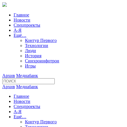
Главное
Новости
Спецпроекты
А-Я
Ещё…
Контур Первого
Технологии
Люди
История
Синхроинфотрон
Игры
Архив
Медиабанк
Архив
Медиабанк
Главное
Новости
Спецпроекты
А-Я
Ещё…
Контур Первого
Технологии