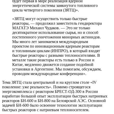
будет первая в мире реализация ядерной
энергетической системы замкнутого топливного
цикла четвертого поколения (ЗЯТЦ)».
«ЗЯТЦ могут осуществить только быстрые
реакторы, — продолжил заместитель гендиректора
МАГАТЭ Михаил Чудаков. — Это не только
десятикратное использование сырья, но и способ
постепенного уничтожения минорных актинидов.
Мы много лет занимаемся международным
проектом по инновационным ядерным реакторам
и топливным циклам (ИНПРО), в который входят
быстрые реакторы с разными теплоносителями. В
металле такие реакторы есть только в России и
Китае, медленно движется создание подобной
установки в Аргентине. Мы помогаем, обсуждаем,
проводим международные конференции».
Тема ЗЯТЦ стала центральной и на круглом столе «IV
поколение: уже реальность». Помимо строящегося
энергокомплекса с реактором БРЕСТ-ОД-300 в России
наработан большой опыт эксплуатации быстрых натриевых
реакторов БН-600 и БН-800 на Белоярской АЭС. Основной
задачей БН-600 было освоение технологии эксплуатации
быстрых реакторов с натриевым теплоносителем.