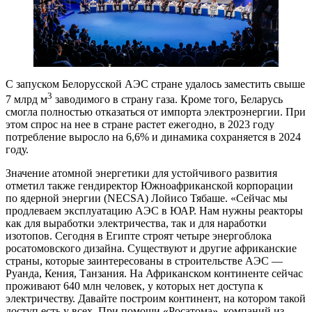
С запуском Белорусской АЭС стране удалось заместить свыше
3
7 млрд м
заводимого в страну газа. Кроме того, Беларусь
смогла полностью отказаться от импорта электроэнергии. При
этом спрос на нее в стране растет ежегодно, в 2023 году
потребление выросло на 6,6% и динамика сохраняется в 2024
году.
Значение атомной энергетики для устойчивого развития
отметил также гендиректор Южноафриканской корпорации
по ядерной энергии (NECSA) Лойисо Тябаше. «Сейчас мы
продлеваем эксплуатацию АЭС в ЮАР. Нам нужны реакторы
как для выработки электричества, так и для наработки
изотопов. Сегодня в Египте строят четыре энергоблока
росатомовского дизайна. Существуют и другие африканские
страны, которые заинтересованы в строительстве АЭС —
Руанда, Кения, Танзания. На Африканском континенте сейчас
проживают 640 млн человек, у которых нет доступа к
электричеству. Давайте построим континент, на котором такой
доступ есть у всех. При помощи «Росатома», компаний из