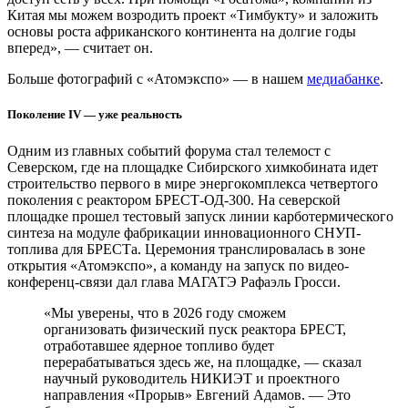
Китая мы можем возродить проект «Тимбукту» и заложить
основы роста африканского континента на долгие годы
вперед», — считает он.
Больше фотографий с «Атомэкспо» — в нашем
медиабанке
.
Поколение
IV
— уже реальность
Одним из главных событий форума стал телемост с
Северском, где на площадке Сибирского химкобината идет
строительство первого в мире энергокомплекса четвертого
поколения с реактором БРЕСТ-ОД-300. На северской
площадке прошел тестовый запуск линии карботермического
синтеза на модуле фабрикации инновационного СНУП-
топлива для БРЕСТа. Церемония транслировалась в зоне
открытия «Атомэкспо», а команду на запуск по видео-
конференц-связи дал глава МАГАТЭ Рафаэль Гросси.
«Мы уверены, что в 2026 году сможем
организовать физический пуск реактора БРЕСТ,
отработавшее ядерное топливо будет
перерабатываться здесь же, на площадке, — сказал
научный руководитель НИКИЭТ и проектного
направления «Прорыв» Евгений Адамов. — Это