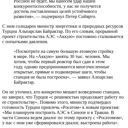
Россией не будет, мы нанесем удар нашей
конкурентоспособности, у нас не получится
достичь поставленных целей устойчивого
развития», — подчеркнул Петер Сийярто.
С ним солидарен министр энергетики и природных ресурсов
Турции Альпарслан Байрактар. По его словам, прорывной
проект строительства АЭС «Аккую» постоянно сталкивается
с попытками давления.
«Посмотрите на самую большую атомную стройку
в мире. На «Аккую» заняты 30 тыс. человек. Мы
хотим, чтобы первый реактор был сдан в этом
году, однако предпринимаются многочисленные
открытые, прямые и подковерные шаги, чтобы
станция не была построена», — заявил Алпарслан
Байрактар.
Он не уточнил, кто конкретно мешает возведению станции,
но заверил, что Турция «с решимостью продолжает работу по
ее строительству». Помимо этого, министр подтвердил
готовность Турции привлечь «Росатом» к новым проектам:
«Мы планируем построить АЭС в Синопе и в Тракии. В
части Синопа ведем диалог по этому проекту с «Росатомом»,
у нас с ним уже сформировался диалог, выстроена работа».