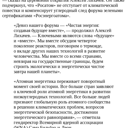
— ​сказал на церемонии открытия Алексей Лихачев. Он также
подчеркнул, что «Росатом» не отступает от климатической
повестки и компенсирует углеродный след форума зелеными
сертификатами «Росэнергоатома».
«Девиз нашего форума — ​«Чистая энергия:
создавая будущее вместе», — ​продолжил Алексей
Лихачев. — ​Ключевыми являются слова «будущее»
и «вместе». Мы вместе обсудим четвертое
поколение реакторов, поговорим о термояде,
о вкладе других наших технологий в развитие
человечества. Мы вместе со всеми странами,
невзирая на государственные границы, будем
строить экологически и энергетически чистое
завтра нашей планеты».
«Атомная энергетика переживает поворотный
момент своей истории. Все больше стран заявляют
о ключевой роли атомной энергетики в развитии
низкоуглеродных технологий. Все больше людей
признают глобальную роль атомного сообщества
в решении климатических проблем, вопросов
энергетической безопасности, достижении
энергетического равноправия», — ​отметила
гендиректор Всемирной ядерной ассоциации
(WNA) Сама Бильбао-и-Леон.