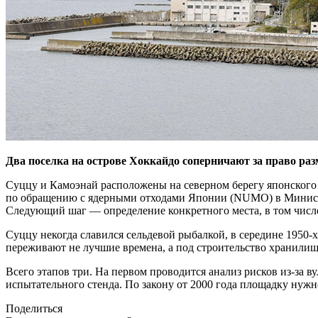
Два поселка на острове Хоккайдо соперничают за право ра
Суццу и Камоэнай расположены на северном берегу японского 
по обращению с ядерными отходами Японии (NUMO) в Министе
Следующий шаг — ​определение конкретного места, в том числ
Суццу некогда славился сельдевой рыбалкой, в середине 1950‑х
переживают не лучшие времена, а под строительство хранилища
Всего этапов три. На первом проводится анализ рисков из-за в
испытательного стенда. По закону от 2000 года площадку нужн
Поделиться