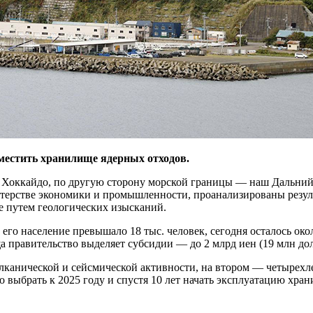
зместить хранилище ядерных отходов.
Хоккайдо, по другую сторону морской границы — ​наш Дальний 
рстве экономики и промышленности, проанализированы результ
е путем геологических изысканий.
 его население превышало 18 тыс. человек, сегодня осталось ок
 правительство выделяет субсидии — ​до 2 млрд иен (19 млн дол
улканической и сейсмической активности, на втором — ​четырехл
о выбрать к 2025 году и спустя 10 лет начать эксплуатацию хра