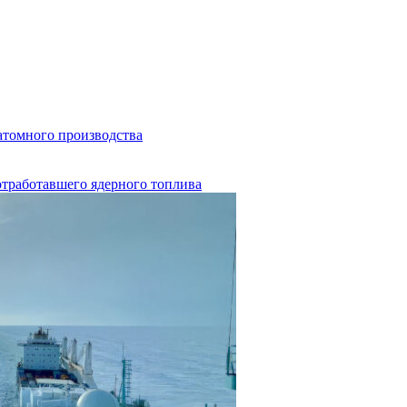
 атомного производства
отработавшего ядерного топлива