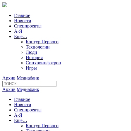
Главное
Новости
Спецпроекты
А-Я
Ещё…
Контур Первого
Технологии
Люди
История
Синхроинфотрон
Игры
Архив
Медиабанк
Архив
Медиабанк
Главное
Новости
Спецпроекты
А-Я
Ещё…
Контур Первого
Технологии