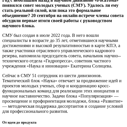
Год с небольшим назад в научном дивизионе «Росатома»
появился совет молодых ученых (СМУ). Удалось ли ему
стать реальной силой, или пока это формальное
объединение? 20 сентября на онлайн-­встрече члены совета
обсудили первые итоги своей работы с руководством
научного блока.
СМУ был создан в июле 2022 года. В него вошли
специалисты в возрасте до 35 лет, отметившиеся научными
достижениями и высокой результативностью в карте КПЭ, а
также участники отраслевого управленческого кадрового
резерва, напомнила председатель совета, начальник научно-­
технического отдела «Гидропресса», советник частного
учреждения «Наука и инновации» Екатерина Солнцева.
Сейчас в СМУ 51 сотрудник из шести дивизионов.
Тематический блок «Наука» отвечает за продвижение идей и
проектов молодых ученых, сбор и координацию кросс-
функциональных команд для реализации этих инициатив и
научное наставничество. Задачи блока «Популяризация» — ​
просвещение и профориентация молодежи, блока «Развитие»
— ​методическая поддержка диссертантов и создание условий
для профессионального развития.
От идеи до продукта