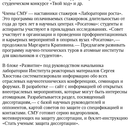
студенческом конкурсе «Твой ход» и др.
Члены СМУ — ​наставники стажеров «Лаборатории роста».
Это программа оплачиваемых стажировок длительностью от
года до трех лет в научных центрах «Росатома»: студенты и
аспиранты участвуют в прикладных исследованиях. «Совет
участвует в организации и проведении профориентационных
и карьерных мероприятий в опорных вузах «Росатома», — ​
продолжила Маргарита Крапивина. — ​Предлагаем развивать
программу научно-технических туров в атомные институты
для школьников и студентов».
В блоке «Развитие» под руководством начальника
лаборатории Института реакторных материалов Сергея
Хвостова систематизировали информацию обо всех
отраслевых научно­технических конференциях, семинарах и
форумах. В разработке — ​сайт с информацией об открытых
внеотраслевых мероприятиях, которые могут быть интересны
атомщикам. Разрабатывается раздел, посвященный
диссертациям, — ​с базой научных руководителей и
оппонентов, картой советов по защите со спецификацией и
контактами. СМУ готовит серию видеороликов,
мотивирующих на защиту диссертации, и буклет-инструкцию
«Стать ученым: защита диссертации».