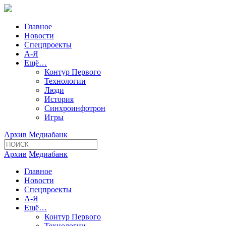
Главное
Новости
Спецпроекты
А-Я
Ещё…
Контур Первого
Технологии
Люди
История
Синхроинфотрон
Игры
Архив
Медиабанк
Архив
Медиабанк
Главное
Новости
Спецпроекты
А-Я
Ещё…
Контур Первого
Технологии