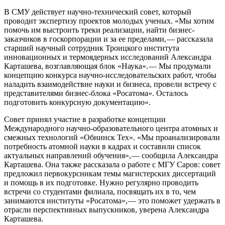
В СМУ действует научно-­технический совет, который
проводит экспертизу проектов молодых ученых. «Мы хотим
помочь им выстроить треки реализации, найти бизнес-
заказчиков в госкорпорации и за ее пределами, — ​рассказала
старший научный сотрудник Троицкого института
инновационных и термоядерных исследований Александра
Карташева, возглавляющая блок «Наука». — ​Мы продумали
концепцию конкурса научно-исследовательских работ, чтобы
наладить взаимодействие науки и бизнеса, провели встречу с
представителями бизнес-­блока «Росатома». Осталось
подготовить конкурсную документацию».
Совет принял участие в разработке концепции
Международного научно-­образовательного центра атомных и
смежных технологий «Обнинск Тех». «Мы проанализировали
потребность атомной науки в кадрах и составили список
актуальных направлений обучения», — ​сообщила Александра
Карташева. Она также рассказала о работе с МГУ Саров: совет
предложил первокурсникам темы магистерских диссертаций
и помощь в их подготовке. Нужно регулярно проводить
встречи со студентами филиала, посвящать их в то, чем
занимаются институты «Росатома», — ​это поможет удержать в
отрасли перспективных выпускников, уверена Александра
Карташева.