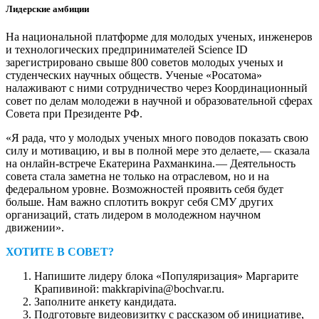
Лидерские амбиции
На национальной платформе для молодых ученых, инженеров
и технологических предпринимателей Science ID
зарегистрировано свыше 800 советов молодых ученых и
студенческих научных обществ. Ученые «Росатома»
налаживают с ними сотрудничество через Координационный
совет по делам молодежи в научной и образовательной сферах
Совета при Президенте РФ.
«Я рада, что у молодых ученых много поводов показать свою
силу и мотивацию, и вы в полной мере это делаете, — ​сказала
на онлайн-­встрече Екатерина Рахманкина. — ​Деятельность
совета стала заметна не только на отраслевом, но и на
федеральном уровне. Возможностей проявить себя будет
больше. Нам важно сплотить вокруг себя СМУ других
организаций, стать лидером в молодежном научном
движении».
ХОТИТЕ В СОВЕТ?
Напишите лидеру блока «Популяризация» Маргарите
Крапивиной: makkrapivina@bochvar.ru.
Заполните анкету кандидата.
Подготовьте видеовизитку с рассказом об инициативе,