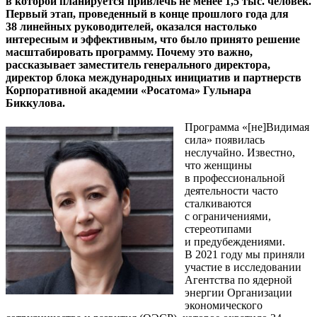
в которой планируется привлечь не менее 1,5 тыс. человек.
Первый этап, проведенный в конце прошлого года для
38 линейных руководителей, оказался настолько
интересным и эффективным, что было принято решение
масштабировать программу. Почему это важно,
рассказывает заместитель генерального директора,
директор блока международных инициатив и партнерств
Корпоративной академии «Росатома» Гульнара
Биккулова.
Программа «[не]Видимая
сила» появилась
неслучайно. Известно,
что женщины
в профессиональной
деятельности часто
сталкиваются
с ограничениями,
стереотипами
и предубеждениями.
В 2021 году мы приняли
участие в исследовании
Агентства по ядерной
энергии Организации
экономического