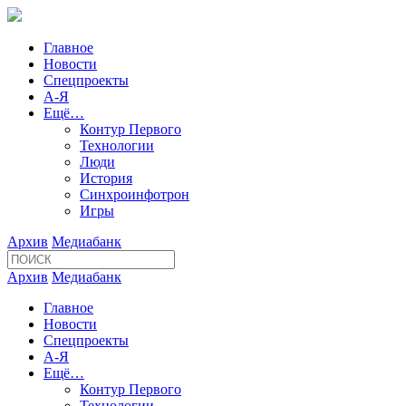
Главное
Новости
Спецпроекты
А-Я
Ещё…
Контур Первого
Технологии
Люди
История
Синхроинфотрон
Игры
Архив
Медиабанк
Архив
Медиабанк
Главное
Новости
Спецпроекты
А-Я
Ещё…
Контур Первого
Технологии