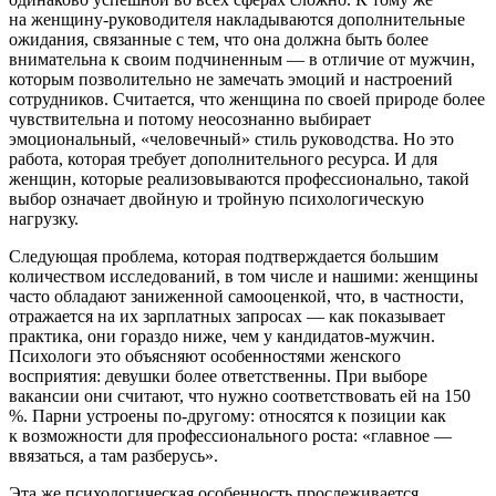
на женщину-руководителя накладываются дополнительные
ожидания, связанные с тем, что она должна быть более
внимательна к своим подчиненным — ​в отличие от мужчин,
которым позволительно не замечать эмоций и настроений
сотрудников. Считается, что женщина по своей природе более
чувствительна и потому неосознанно выбирает
эмоциональный, «человечный» стиль руководства. Но это
работа, которая требует дополнительного ресурса. И для
женщин, которые реализовываются профессионально, такой
выбор означает двой­ную и тройную психологическую
нагрузку.
Следующая проблема, которая подтверждается большим
количеством исследований, в том числе и нашими: женщины
часто обладают заниженной самооценкой, что, в частности,
отражается на их зарплатных запросах — ​как показывает
практика, они гораздо ниже, чем у кандидатов-мужчин.
Психологи это объясняют особенностями женского
восприятия: девушки более ответственны. При выборе
вакансии они считают, что нужно соответствовать ей на 150
%. Парни устроены по-другому: относятся к позиции как
к возможности для профессионального роста: «главное — ​
ввязаться, а там разберусь».
Эта же психологическая особенность прослеживается