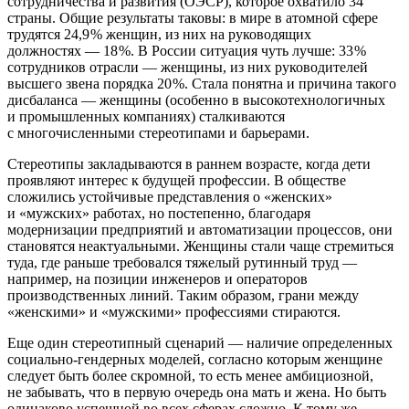
сотрудничества и развития (ОЭСР), которое охватило 34
страны. Общие результаты таковы: в мире в атомной сфере
трудятся 24,9 % женщин, из них на руководящих
должностях — ​18 %. В России ситуация чуть лучше: 33 %
сотрудников отрасли — ​женщины, из них руководителей
высшего звена порядка 20 %. Стала понятна и причина такого
дисбаланса — ​женщины (особенно в высокотехнологичных
и промышленных компаниях) сталкиваются
с многочисленными стереотипами и барьерами.
Стереотипы закладываются в раннем возрасте, когда дети
проявляют интерес к будущей профессии. В обществе
сложились устойчивые представления о «женских»
и «мужских» работах, но постепенно, благодаря
модернизации предприятий и автоматизации процессов, они
становятся неактуальными. Женщины стали чаще стремиться
туда, где раньше требовался тяжелый рутинный труд — ​
например, на позиции инженеров и операторов
производственных линий. Таким образом, грани между
«женскими» и «мужскими» профессиями стираются.
Еще один стереотипный сценарий — ​наличие определенных
социально-­гендерных моделей, согласно которым женщине
следует быть более скромной, то есть менее амбициозной,
не забывать, что в первую очередь она мать и жена. Но быть
одинаково успешной во всех сферах сложно. К тому же