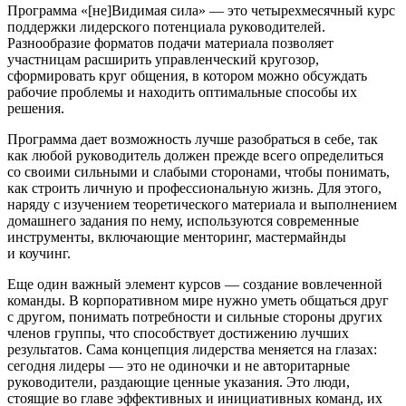
Программа «[не]Видимая сила» — ​это четырехмесячный курс
поддержки лидерского потенциала руководителей.
Разнообразие форматов подачи материала позволяет
участницам расширить управленческий кругозор,
сформировать круг общения, в котором можно обсуждать
рабочие проблемы и находить оптимальные способы их
решения.
Программа дает возможность лучше разобраться в себе, так
как любой руководитель должен прежде всего определиться
со своими сильными и слабыми сторонами, чтобы понимать,
как строить личную и профессиональную жизнь. Для этого,
наряду с изучением теоретического материала и выполнением
домашнего задания по нему, используются современные
инструменты, включающие менторинг, мастермайнды
и коучинг.
Еще один важный элемент курсов — ​создание вовлеченной
команды. В корпоративном мире нужно уметь общаться друг
с другом, понимать потребности и сильные стороны других
членов группы, что способствует достижению лучших
результатов. Сама концепция лидерства меняется на глазах:
сегодня лидеры — ​это не одиночки и не авторитарные
руководители, раздающие ценные указания. Это люди,
стоящие во главе эффективных и инициативных команд, их