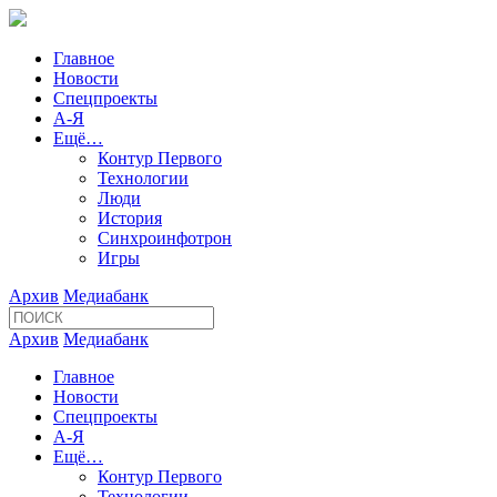
Главное
Новости
Спецпроекты
А-Я
Ещё…
Контур Первого
Технологии
Люди
История
Синхроинфотрон
Игры
Архив
Медиабанк
Архив
Медиабанк
Главное
Новости
Спецпроекты
А-Я
Ещё…
Контур Первого
Технологии