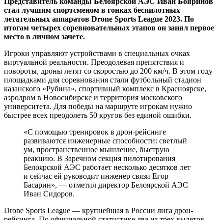
Представитель команды Белоярской АЭС Иван Бояринов
стал лучшим спортсменом в гонках беспилотных
летательных аппаратов Drone Sports League 2023. По
итогам четырех соревновательных этапов он занял первое
место в личном зачете.
Игроки управляют устройствами в специальных очках
виртуальной реальности. Преодолевая препятствия и
повороты, дроны летят со скоростью до 200 км/ч. В этом году
площадками для соревнования стали футбольный стадион
казанского «Рубина», спортивный комплекс в Красноярске,
аэродром в Новосибирске и территория московского
университета. Для победы на маршруте игрокам нужно
быстрее всех преодолеть 50 кругов без единой ошибки.
«С помощью тренировок в дрон-рейсинге
развиваются инженерные способности: светлый
ум, пространственное мышление, быструю
реакцию. В Заречном секция пилотирования
Белоярской АЭС работает несколько десятков лет
и сейчас ей руководит инженер связи Егор
Басарин», — отметил директор Белоярской АЭС
Иван Сидоров.
Drone Sports League — крупнейшая в России лига дрон-
рейсинга. По официальной статистике два из трех вылетов