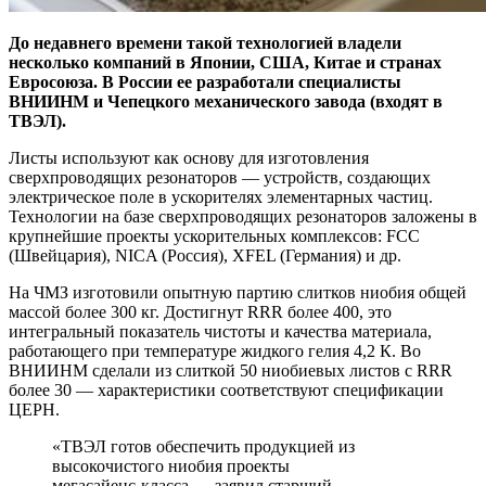
До недавнего времени такой технологией владели
несколько компаний в Японии, США, Китае и странах
Евросоюза. В России ее разработали специалисты
ВНИИНМ и Чепецкого механического завода (входят в
ТВЭЛ).
Листы используют как основу для изготовления
сверхпроводящих резонаторов — устройств, создающих
электрическое поле в ускорителях элементарных частиц.
Технологии на базе сверхпроводящих резонаторов заложены в
крупнейшие проекты ускорительных комплексов: FCC
(Швейцария), NICA (Россия), XFEL (Германия) и др.
На ЧМЗ изготовили опытную партию слитков ниобия общей
массой более 300 кг. Достигнут RRR более 400, это
интегральный показатель чистоты и качества материала,
работающего при температуре жидкого гелия 4,2 К. Во
ВНИИНМ сделали из слиткой 50 ниобиевых листов с RRR
более 30 — характеристики соответствуют спецификации
ЦЕРН.
«ТВЭЛ готов обеспечить продукцией из
высокочистого ниобия проекты
мегасайенс‑класса,— заявил старший