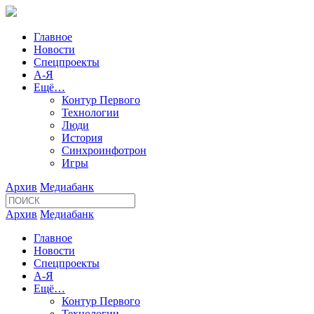
Главное
Новости
Спецпроекты
А-Я
Ещё…
Контур Первого
Технологии
Люди
История
Синхроинфотрон
Игры
Архив
Медиабанк
Архив
Медиабанк
Главное
Новости
Спецпроекты
А-Я
Ещё…
Контур Первого
Технологии