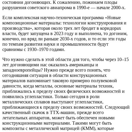
состоянии догоняющих. К сожалению, пожинаем плоды
разрушения советского авиапрома в 1990-е — начале 2000-х.
Если комплексная научно-техническая программа «Новые
композиционные материалы: технологии конструирования и
производства», которая около трех лет бродит в коридорах
власти, будет запущена в 2023 году и выполнена, то догоним,
конечно, но вряд ли раньше 2030-х годов, и то если эти годы
по темпам развития науки и промышленности будут
сравнимы с 1930–1970 годами.
Что нужно сделать в этой области для того, чтобы через 10–15
лет догоняющими нас оказались американцы и
западноевропейцы? Нужно прежде всего понять, что
сегодняшняя ситуация в области конструкционных
материалов напоминает таковую примерно полувековой
давности, когда металлы, основные материалы техник,
приближались к пределу своих физических возможностей и
появились углепластики. Только сегодня в роли
металлических сплавов выступают углепластики,
приближающиеся к пределу своих возможностей. Следующий
качественный скачок в ТТХ-машин, прежде всего
летательных аппаратов, может быть обеспечен новыми
конструкционными материалами. Такими могут быть
композиты с металлической матрицей (КММ), которые