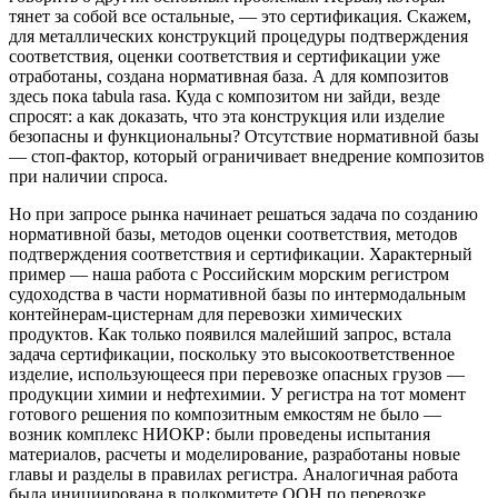
тянет за собой все остальные, — это сертификация. Скажем,
для металлических конструкций процедуры подтверждения
соответствия, оценки соответствия и сертификации уже
отработаны, создана нормативная база. А для композитов
здесь пока tabula rasa. Куда с композитом ни зайди, везде
спросят: а как доказать, что эта конструкция или изделие
безопасны и функциональны? Отсутствие нормативной базы
— стоп-фактор, который ограничивает внедрение композитов
при наличии спроса.
Но при запросе рынка начинает решаться задача по созданию
нормативной базы, методов оценки соответствия, методов
подтверждения соответствия и сертификации. Характерный
пример — наша работа с Российским морским регистром
судоходства в части нормативной базы по интермодальным
контейнерам-цистернам для перевозки химических
продуктов. Как только появился малейший запрос, встала
задача сертификации, поскольку это высокоответственное
изделие, использующееся при перевозке опасных грузов —
продукции химии и нефтехимии. У регистра на тот момент
готового решения по композитным емкостям не было —
возник комплекс НИОКР: были проведены испытания
материалов, расчеты и моделирование, разработаны новые
главы и разделы в правилах регистра. Аналогичная работа
была инициирована в подкомитете ООН по перевозке