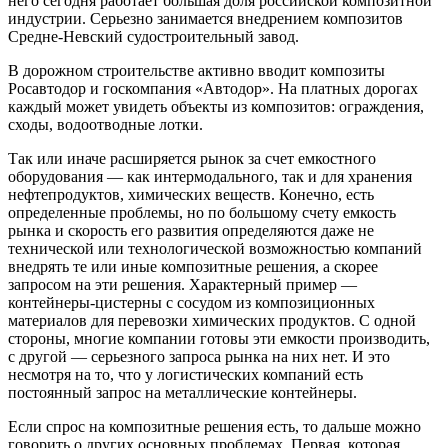
него сегодня работает большая доля российской композитной
индустрии. Серьезно занимается внедрением композитов
Средне-Невский судостроительный завод.
В дорожном строительстве активно вводит композиты
Росавтодор и госкомпания «Автодор». На платных дорогах
каждый может увидеть объекты из композитов: ограждения,
сходы, водоотводные лотки.
Так или иначе расширяется рынок за счет емкостного
оборудования — как интермодального, так и для хранения
нефтепродуктов, химических веществ. Конечно, есть
определенные проблемы, но по большому счету емкость
рынка и скорость его развития определяются даже не
технической или технологической возможностью компаний
внедрять те или иные композитные решения, а скорее
запросом на эти решения. Характерный пример —
контейнеры-цистерны с сосудом из композиционных
материалов для перевозки химических продуктов. С одной
стороны, многие компании готовы эти емкости производить,
с другой — серьезного запроса рынка на них нет. И это
несмотря на то, что у логистических компаний есть
постоянный запрос на металлические контейнеры.
Если спрос на композитные решения есть, то дальше можно
говорить о других основных проблемах. Первая, которая