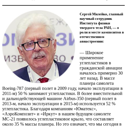
Сергей Милейко, главный
научный сотрудник
Института физики
твердого тела РАН, — о
роли и месте композитов в
отечественном
авиастроении:
— Широкое
применение
углепластиков в
гражданской авиации
началось примерно 30
лет назад. В массе
планера самолета
Boeing-787 (первый полет в 2009 году, начало эксплуатации в
2011-м) 50 % занимают углепластики. В более вместительной
и дальнодействующей машине Airbus-350 (первый полет в
2013-м, начало эксплуатации в 2015-м) используется 52 %
углепластика. Благодаря компаниям «Юматекс»,
«АэроКомпозит» и «Иркут» в нашем будущем самолете
МС-21 появилось углепластиковое крыло, что составляет
около 35 % массы планера. Но это означает, что мы сегодня в