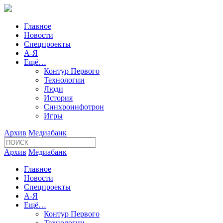
Главное
Новости
Спецпроекты
А-Я
Ещё…
Контур Первого
Технологии
Люди
История
Синхроинфотрон
Игры
Архив
Медиабанк
Архив
Медиабанк
Главное
Новости
Спецпроекты
А-Я
Ещё…
Контур Первого
Технологии