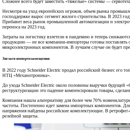
Сложнее всего будет заместить «тяжелые» системы — ​сервотех
Несмотря на уход европейских игроков, объем рынка промышле
господдержке вырос сегмент жилого строительства. В 2023 год
Прибавит веса рынок промышленной автоматизации и электротех
переноса на 2023 год.
Затраты на логистику взлетели в пандемию и теперь снижаются
продукцию — ​не все компании-­импортеры готовы поставлять 
микроэлектронных компонентов. В лучшем случае он будет пре
Зигзаги импортозамещения
В 2022 году Schneider Electric продал российский бизнес его
НТЦ «Механотроника».
До ухода Schneider Electric около половины выручки будущей
реструктуризации это падение компенсировали товары, сделанн
Компания нашла альтернативу для более чем 70 % номенклатуры
частоты. Постепенно идет замена импортных компонентов. Дл
напряжения найдены российские комплектующие. В ретрофит-­
релейной защиты.