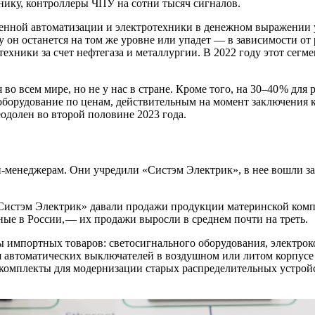
нику, контроллеры ЧПУ на сотни тысяч сигналов.
нной автоматизации и электротехники в денежном выражении ув
у он останется на том же уровне или упадет — ​в зависимости о
ники за счет нефтегаза и металлургии. В 2022 году этот сегме
 во всем мире, но не у нас в стране. Кроме того, на 30–40 % д
оборудование по ценам, действительным на момент заключения к
одолен во второй половине 2023 года.
 топ-менеджерам. Они учредили «Систэм Электрик», в нее вошли
 «Систэм Электрик» давали продажи продукции материнской комп
ые в России, — ​их продажи выросли в среднем почти на треть.
 импортных товаров: светосигнального оборудования, электроко
я автоматических выключателей в воздушном или литом корпусе
комплекты для модернизации старых распределительных устрой