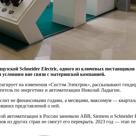
узской Schneider Electric, одного из ключевых поставщиков 
 условиям вне связи с материнской компанией.
 реагирует на изменения «Систэм Электрик», рассказывают генд
титель по энергетике и автоматизации Николай Ладыгин.
слит не финансовыми годами, а месяцами, максимум — ​квартала
дняшних представлений о ней.
й автоматизации в России занимали ABB, Siemens и Schneider E
ов из других стран не смогут его перекрыть. 2023 год — ​этап