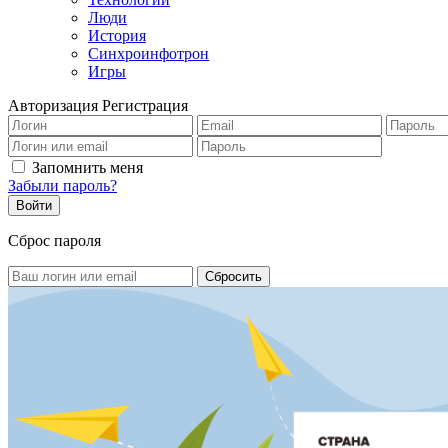
Люди
История
Синхроинфотрон
Игры
Авторизация
Регистрация
Запомнить меня
Забыли пароль?
Сброс пароля