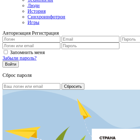
Люди
История
Синхроинфотрон
Игры
Авторизация
Регистрация
Запомнить меня
Забыли пароль?
Сброс пароля