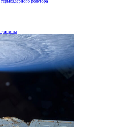
термоядерного реактора
медицины