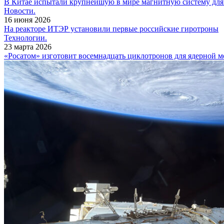
В Китае испытали крупнейшую в мире магнитную систему для 
Новости.
16 июня 2026
На реакторе ИТЭР установили первые российские гиротроны
Технологии.
23 марта 2026
«Росатом» изготовит восемнадцать циклотронов для ядерной 